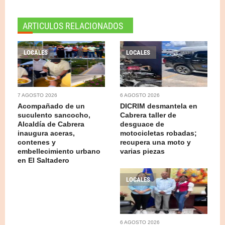
ARTICULOS RELACIONADOS
LOCALES
LOCALES
7 AGOSTO 2026
6 AGOSTO 2026
Acompañado de un
DICRIM desmantela en
suculento sancocho,
Cabrera taller de
Alcaldía de Cabrera
desguace de
inaugura aceras,
motocicletas robadas;
contenes y
recupera una moto y
embellecimiento urbano
varias piezas
en El Saltadero
LOCALES
6 AGOSTO 2026