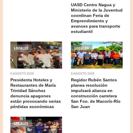
UASD Centro Nagua y
Ministerio de la Juventud
coordinan Feria de
Emprendimiento y
avances para transporte
estudiantil
LOCALES
LOCALES
6 AGOSTO 2026
6 AGOSTO 2026
Presidenta Hoteles y
Regidor Rubén Santos
Restaurantes de María
planea resolución
Trinidad Sánchez
impulsará alianza en
denuncia apagones
construcción carretera
están provocando serias
San Fco. de Macorís-Río
pérdidas económicas
San Juan
LOCALES