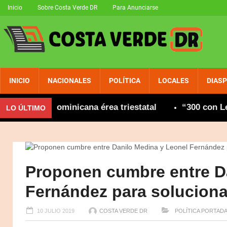
Inicio
Sobre Costa Verde DR
Para Anunciarse
INICIO
NACIONALES
POLÍTICA
LOCALES
DIAS
unidad dominicana érea triestatal
“300 con Leone
LO ÚLTIMO
Proponen cumbre entre D
Fernández para solucionar
10 JULIO 2019
COSTA VERDE DR
POLÍTICA
PORTAD