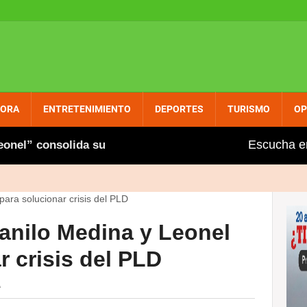
PORA
ENTRETENIMIENTO
DEPORTES
TURISMO
OP
Escucha e
l” consolida su presencia entre dominicanos circunscri
anilo Medina y Leonel
 crisis del PLD
A