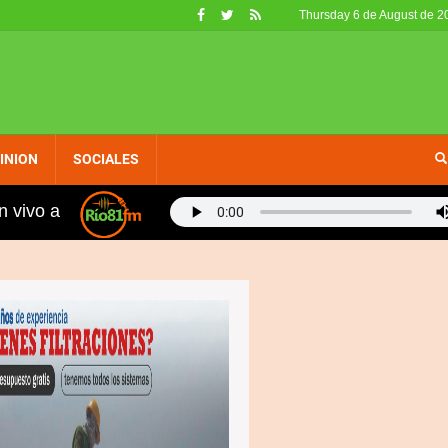
Thursday 6 de August de 2
INION
SOCIALES
n vivo a
pción 1-USA
Agradecen al Gobierno por escuchar a