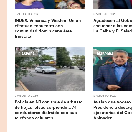
6 AGOSTO 2026
6 AGOSTO 2026
INDEX, Vimenca y Western Unión
Agradecen al Gobi
efectuan encuentro con
escuchar a las co
comunidad dominicana érea
La Ceiba y El Sala
triestatal
DIASPORA
DIASPORA
5 AGOSTO 2026
5 AGOSTO 2026
Policía en NJ con traje de arbusto
Avalan que vocero 
de hojas falsas sorprende a 74
Presidencia destaq
conductores distraido con sus
ejecutorias del Go
telefonos celulares
Abinader