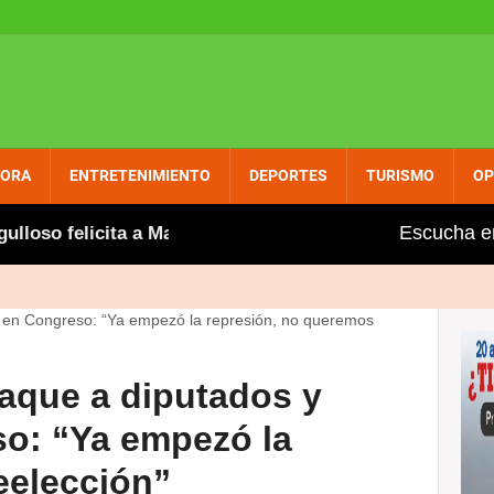
PORA
ENTRETENIMIENTO
DEPORTES
TURISMO
OP
Escucha e
o felicita a Marileidy por nuevo récord en 400 metros pl
aque a diputados y
o: “Ya empezó la
eelección”