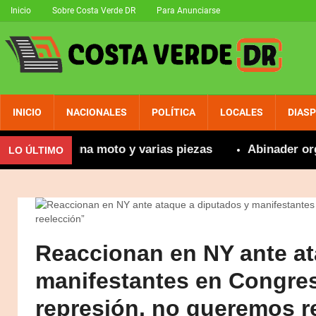
Inicio
Sobre Costa Verde DR
Para Anunciarse
INICIO
NACIONALES
POLÍTICA
LOCALES
DIAS
ecupera una moto y varias piezas
Abinader orgullos
LO ÚLTIMO
Reaccionan en NY ante at
manifestantes en Congres
represión, no queremos r