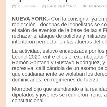
25 JUNIO 2019
MIGUEL CRUZ TEJADA
DIASPORA
PO
NUEVA YORK.-
Con la consigna “ya emp
reelección”, docenas de leonelistas se c
el salón de eventos de la base de taxis F
rechazar el ataque de policías y militare
intentaron pernoctar en las afueras del e
La actividad, estuvo encabezada por los p
Leonel 2020, entre ellos el exembajador 
Ramón Santana y Gustavo Rodríguez, y otr
represiva, calificándola de un asomo de 
que cotidianamente se violaban los derech
dominicanos, en regímenes de fuerza.
Morrobel dijo que atendiendo a la realid
diputados y jóvenes se reunieron frente a
constitucional.