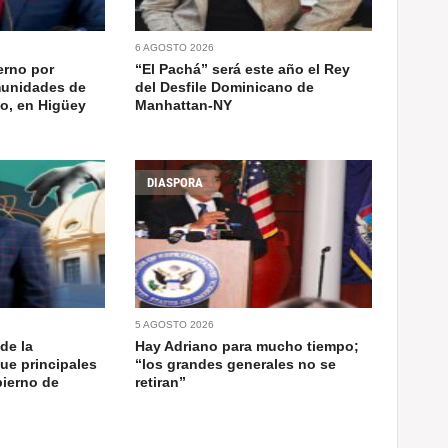
6 AGOSTO 2026
erno por
“El Pachá” será este año el Rey
munidades de
del Desfile Dominicano de
do, en Higüey
Manhattan-NY
DIASPORA
5 AGOSTO 2026
de la
Hay Adriano para mucho tiempo;
ue principales
“los grandes generales no se
bierno de
retiran”