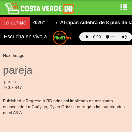
o Sancarleño 2026”
Atrapan culebra de 8 pies de l
LO ÚLTIMO
Escucha en vivo a
Next Image
pareja
pareja
Full
750 × 447
size
Navegación
Published in
Regresa a RD principal implicado en asesinato
esposos de La Guáyiga; Dylan Ortiz se entregó a las autoridades
de
en el AILA
entradas