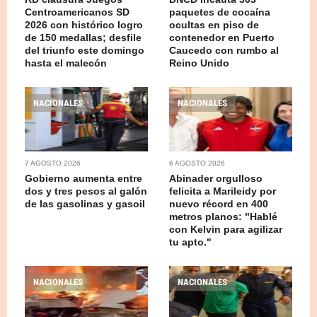
Centroamericanos SD
paquetes de cocaína
2026 con histórico logro
ocultas en piso de
de 150 medallas; desfile
contenedor en Puerto
del triunfo este domingo
Caucedo con rumbo al
hasta el malecón
Reino Unido
NACIONALES
NACIONALES
7 AGOSTO 2026
6 AGOSTO 2026
Gobierno aumenta entre
Abinader orgulloso
dos y tres pesos al galón
felicita a Marileidy por
de las gasolinas y gasoil
nuevo récord en 400
metros planos: "Hablé
con Kelvin para agilizar
tu apto."
NACIONALES
NACIONALES