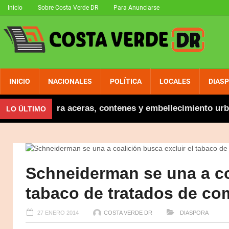
Inicio
Sobre Costa Verde DR
Para Anunciarse
INICIO
NACIONALES
POLÍTICA
LOCALES
DIAS
a inaugura aceras, contenes y embellecimiento urbano e
LO ÚLTIMO
Schneiderman se una a coa
tabaco de tratados de co
27 ENERO 2014
COSTA VERDE DR
DIASPORA