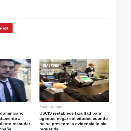
erest
DIASPORA
7 AGOSTO 2026
 dominicano
USCIS restablece facultad para
ntamente a
agentes negar solicitudes cuando
bierno recaudar
no se presente la evidencia inicial
ampaña
requerida