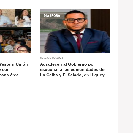
DIASPORA
6 AGOSTO 2026
Western Unión
Agradecen al Gobierno por
o con
escuchar a las comunidades de
cana érea
La Ceiba y El Salado, en Higüey