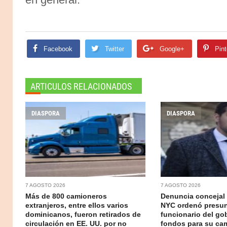
Facebook
Twitter
Google+
Pint
ARTICULOS RELACIONADOS
DIASPORA
DIASPORA
7 AGOSTO 2026
7 AGOSTO 2026
Más de 800 camioneros
Denuncia concejal
extranjeros, entre ellos varios
NYC ordenó presu
dominicanos, fueron retirados de
funcionario del go
circulación en EE. UU. por no
fondos para su c