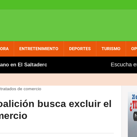
PORA
ENTRETENIMIENTO
DEPORTES
TURISMO
OP
Escucha e
n El Saltadero
Gobierno aumenta entre dos y tres 
lición busca excluir el
mercio