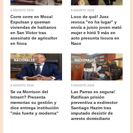
6 AGOSTO 2026
6 AGOSTO 2026
Corre corre en Moca!
Loco de qué! Juez
Expulsan y queman
revoca "no ha lugar" y
viviendas de haitianos
envía a juicio joven mató
en San Víctor tras
mujer e hirió 5 más en
asesinato de agricultor
acto presunta locura en
en finca
Naco
NACIONALES
NACIONALES
6 AGOSTO 2026
5 AGOSTO 2026
Se va Morrison del
Las Parras es segura!
Intrant? Presenta
Ratifican prisión
memorias su gestión y
preventiva a exdirector
dice entrega institución
Santiago Hazim tras
"más fuerte y moderna"
imputado desistir de
arresto domiciliario