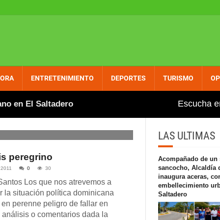
PORA
ENTRETENIMIENTO
DEPORTES
TURISMO
OP
Escucha e
 El Saltadero
Gobierno aumenta entre dos y tres pe
LAS ULTIMAS
is peregrino
Acompañado de un 
sancocho, Alcaldía 
 2011
0
30
inaugura aceras, co
Santos Los que nos atrevemos a
embellecimiento ur
 la situación política dominicana
Saltadero
en perenne peligro de fallar en
 análisis o comentarios dada la