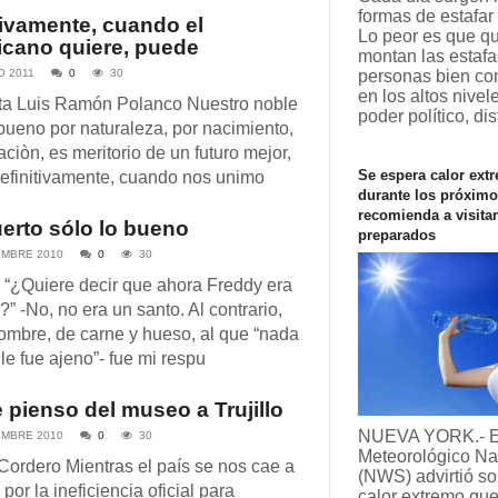
formas de estafar 
tivamente, cuando el
Lo peor es que q
cano quiere, puede
montan las estafa
O 2011
0
30
personas bien co
en los altos nivel
sta Luis Ramón Polanco Nuestro noble
poder político, di
bueno por naturaleza, por nacimiento,
aciòn, es meritorio de un futuro mejor,
Se espera calor ext
efinitivamente, cuando nos unimo
durante los próximo
recomienda a visitan
erto sólo lo bueno
preparados
EMBRE 2010
0
30
“¿Quiere decir que ahora Freddy era
?” -No, no era un santo. Al contrario,
ombre, de carne y hueso, al que “nada
e fue ajeno”- fue mi respu
 pienso del museo a Trujillo
NUEVA YORK.- El
EMBRE 2010
0
30
Meteorológico Na
 Cordero Mientras el país se nos cae a
(NWS) advirtió so
por la ineficiencia oficial para
calor extremo que