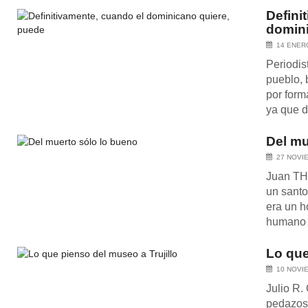
Defini
domini
14 ENER
Periodi
pueblo, 
por form
ya que d
Del mu
27 NOVI
Juan TH 
un santo
era un h
humano l
Lo que
10 NOVI
Julio R.
pedazos 