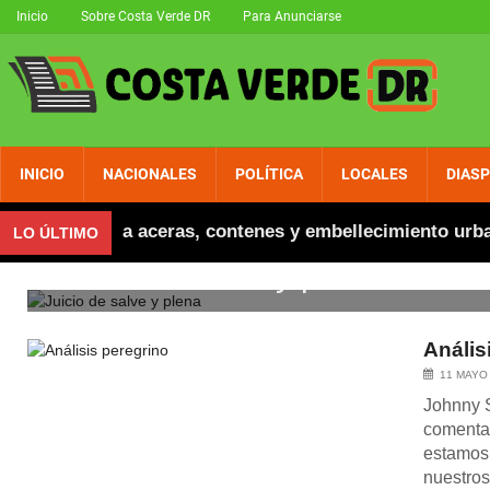
Inicio
Sobre Costa Verde DR
Para Anunciarse
INICIO
NACIONALES
POLÍTICA
LOCALES
DIAS
 inaugura aceras, contenes y embellecimiento urbano en
LO ÚLTIMO
Juicio de salve y plena
Anális
11 MAYO
Johnny 
comentar
estamos 
nuestros