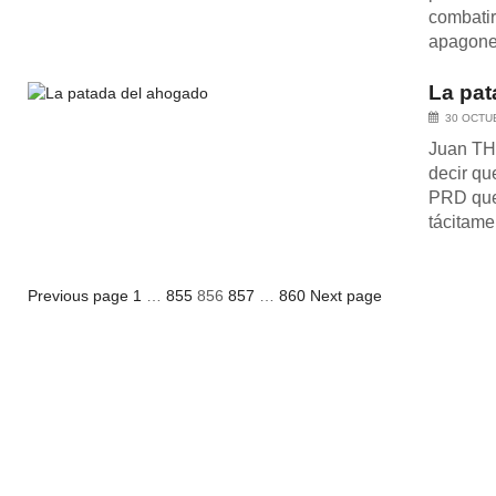
combatir 
apagones
La pat
30 OCTU
Juan TH 
decir qu
PRD que 
tácitamen
Posts
Page
Page
Page
Page
Page
Previous page
1
…
855
856
857
…
860
Next page
pagination