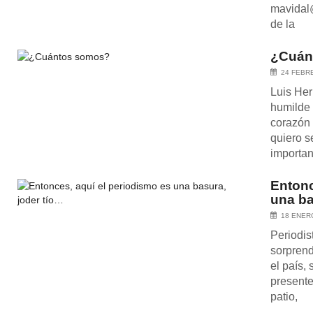
mavidal@
de la
¿Cuán
24 FEBR
Luis He
humilde 
corazón
quiero s
importa
Entonc
una ba
18 ENER
Periodi
sorprend
el país,
presente
patio,