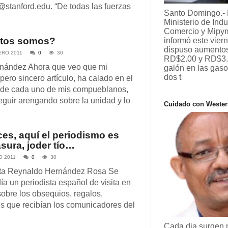
stanford.edu. “De todas las fuerzas
Santo Domingo.- 
Ministerio de Indu
Comercio y Mipy
tos somos?
informó este vier
dispuso aumentos
ERO 2011
0
30
RD$2.00 y RD$3.
rnández Ahora que veo que mi
galón en las gaso
dos t
pero sincero artículo, ha calado en el
 de cada uno de mis compueblanos,
eguir arengando sobre la unidad y lo
Cuidado con Wester
n
es, aquí el periodismo es
sura, joder tío…
O 2011
0
30
sta Reynaldo Hernández Rosa Se
ía un periodista español de visita en
 sobre los obsequios, regalos,
s que recibían los comunicadores del
Cada dia surgen