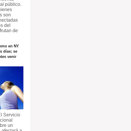
al público.
uienes
s son
nectadas
es del
sfrutan de
remo en NY
s días; se
tes venir
 Servicio
cional
bre un
 afectará a