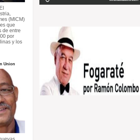
El
stria,
mes (MICM)
nes que
 de entre
00 por
linas y los
n Union
 nuevas