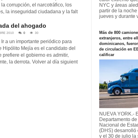
la corrupción, el narcotráfico, los
NYC y áreas ale
partir de la noche
, la inseguridad ciudadana y la falt
jueves y durante 
ada del ahogado
Más de 800 camione
BRE 2010
0
30
extranjeros, entre el
Ir a un importante periódico para
dominicanos, fueron
e Hipólito Mejía es el candidato del
de circulación en E
prefiere el gobierno es admitir,
calificar
te, la derrota. Volver al día siguient
NUEVA YORK.- E
Departamento de
Nacional de Esta
(DHS) desarrolló 
y el 30 de julio l