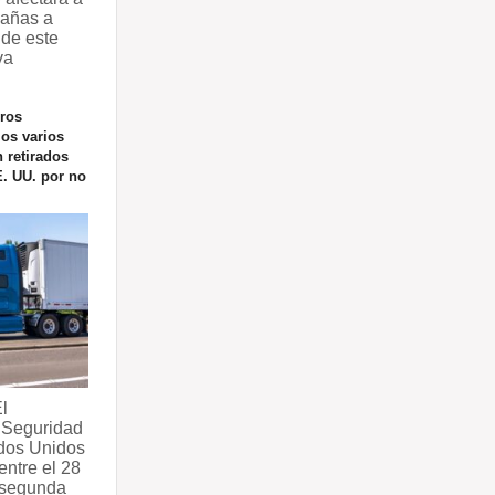
dañas a
 de este
va
ros
los varios
 retirados
E. UU. por no
l
 Seguridad
dos Unidos
entre el 28
a segunda