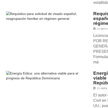
volatili
Requis
españo
régime
10 MAYO
Licenci
POR R
GENER
PRESEN
Formular
má
Energí
viable
Repúb
21 ABRIL
El autor
Civil en 
UU.; pue