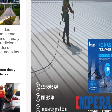
inidad
ambiente
munitaria y
radicional
ldía de
ugurada las
ntre dos y
de las