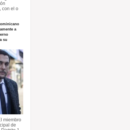
ión
 con el o
dominicano
amente a
ierno
a su
l miembro
cipal de