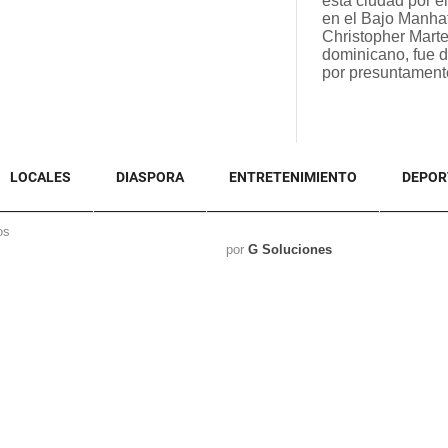
esta ciudad por el
en el Bajo Manhat
Christopher Marte
dominicano, fue 
por presuntament
LOCALES
DIASPORA
ENTRETENIMIENTO
DEPOR
os
por
G Soluciones