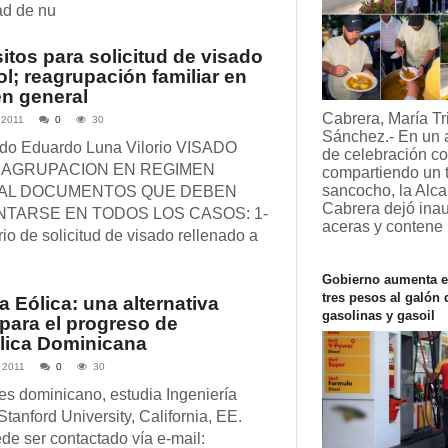
dad de nu
itos para solicitud de visado
l; reagrupación familiar en
n general
Cabrera, María Tr
 2011
0
30
Sánchez.- En un 
ado Eduardo Luna Vilorio VISADO
de celebración co
EAGRUPACION EN REGIMEN
compartiendo un t
sancocho, la Alca
AL DOCUMENTOS QUE DEBEN
Cabrera dejó ina
TARSE EN TODOS LOS CASOS: 1-
aceras y contene
io de solicitud de visado rellenado a
Gobierno aumenta e
tres pesos al galón 
a Eólica: una alternativa
gasolinas y gasoil
 para el progreso de
lica Dominicana
 2011
0
30
 es dominicano, estudia Ingeniería
Stanford University, California, EE.
de ser contactado vía e-mail: