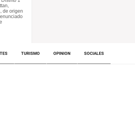
 Distrito 1
tan,
, de origen
denunciado
e
TES
TURISMO
OPINION
SOCIALES
BACK TO TOP