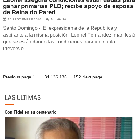
ganar primarias PLD; recibe apoyo de esposa
de Reinaldo Pared
16 SEPTIEMBRE 2019
0
30
Santo Domingo.- El expresidente de la Republica y
aspirante a la misma posición, Leonel Fernández, manifestó
que se están dando las condiciones para un triunfo
irreversib
Posts
Page
Page
Page
Page
Page
Previous page
1
…
134
135
136
…
152
Next page
pagination
LAS ULTIMAS
Con Fidel en su centenario