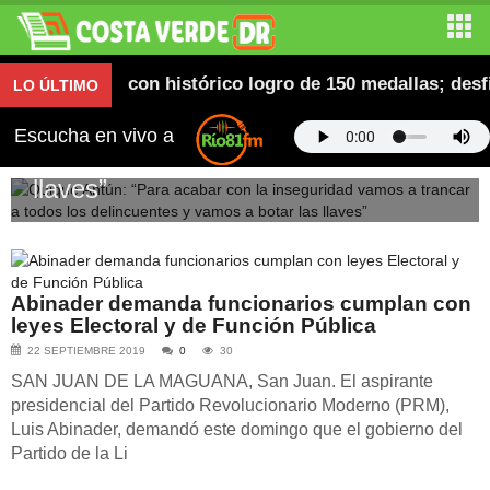
 2026 con histórico logro de 150 medallas; desfile del 
Quique Antún: “Para acabar con la
LO ÚLTIMO
inseguridad vamos a trancar a todos
Escucha en vivo a
los delincuentes y vamos a botar las
llaves”
Abinader demanda funcionarios cumplan con
leyes Electoral y de Función Pública
22 SEPTIEMBRE 2019
0
30
SAN JUAN DE LA MAGUANA, San Juan. El aspirante
presidencial del Partido Revolucionario Moderno (PRM),
Luis Abinader, demandó este domingo que el gobierno del
Partido de la Li