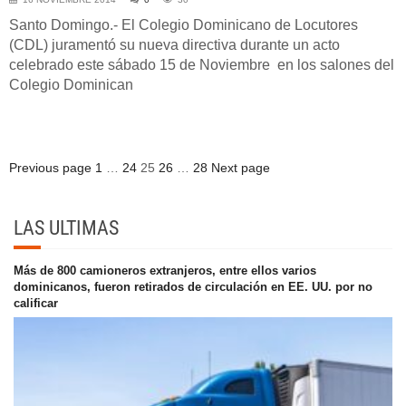
Santo Domingo.- El Colegio Dominicano de Locutores
(CDL) juramentó su nueva directiva durante un acto
celebrado este sábado 15 de Noviembre en los salones del
Colegio Dominican
Posts
Page
Page
Page
Page
Page
Previous page
1
…
24
25
26
…
28
Next page
pagination
LAS ULTIMAS
Más de 800 camioneros extranjeros, entre ellos varios
dominicanos, fueron retirados de circulación en EE. UU. por no
calificar