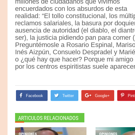
millones de ciudadanos que vivimos
encuerdados con los absurdos de esta
realidad: “El tollo constitucional, los múlti
reclamos salariales, la basura por doquier
ausencia de autoridad (el diablo, el dian
ser), la justicia pidiendo pan para comer
Preguntémosle a Rosario Espinal, Marisol
Inés Aizpún, Consuelo Despradel y Mari
o ¿qué hay que hacer? Porque mi amigo C
por los centros espiritistas suele aparecer
Facebook
Twitter
Google+
Pint
ARTICULOS RELACIONADOS
OPINIONES
OPINIONES