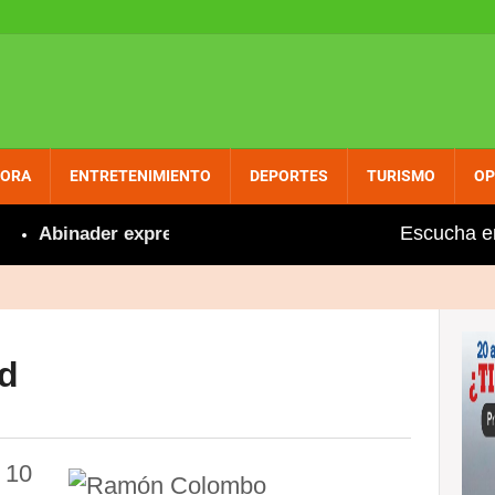
PORA
ENTRETENIMIENTO
DEPORTES
TURISMO
OP
Escucha e
Abinader expresa orgullo y felicita a Marileidy por nue
ad
 10