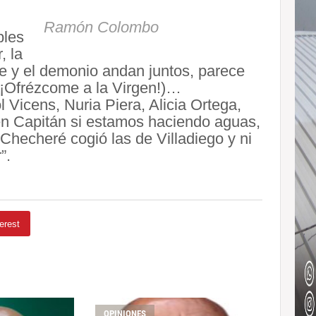
Ramón Colombo
ples
, la
tre y el demonio andan juntos, parece
 (¡Ofrézcome a la Virgen!)…
 Vicens, Nuria Piera, Alicia Ortega,
én Capitán si estamos haciendo aguas,
hecheré cogió las de Villadiego y ni
”.
erest
OPINIONES