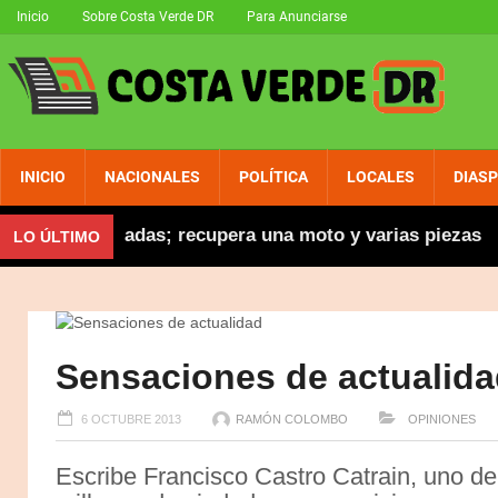
Inicio
Sobre Costa Verde DR
Para Anunciarse
INICIO
NACIONALES
POLÍTICA
LOCALES
DIAS
cletas robadas; recupera una moto y varias piezas
LO ÚLTIMO
Sensaciones de actualid
6 OCTUBRE 2013
RAMÓN COLOMBO
OPINIONES
Escribe Francisco Castro Catrain, uno de