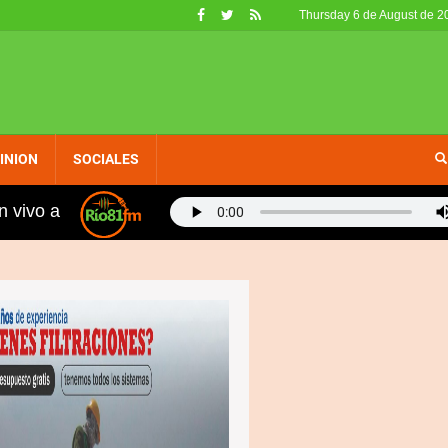
Thursday 6 de August de 2
INION
SOCIALES
n vivo a
vo récord en 400 metros planos: "Hablé con Kelvin para ag