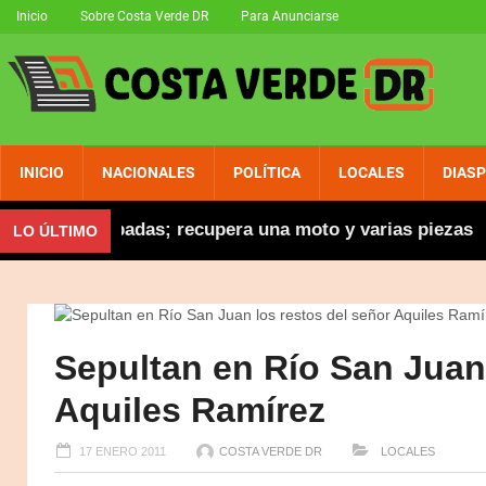
Inicio
Sobre Costa Verde DR
Para Anunciarse
INICIO
NACIONALES
POLÍTICA
LOCALES
DIAS
cletas robadas; recupera una moto y varias piezas
LO ÚLTIMO
Sepultan en Río San Juan 
Aquiles Ramírez
17 ENERO 2011
COSTA VERDE DR
LOCALES