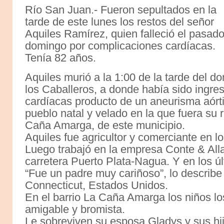
Río San Juan.- Fueron sepultados en la
tarde de este lunes los restos del señor
Aquiles Ramírez, quien falleció el pasad
domingo por complicaciones cardíacas.
Tenía 82 años.
Aquiles murió a la 1:00 de la tarde del d
los Caballeros, a donde había sido ingre
cardíacas producto de un aneurisma aórti
pueblo natal y velado en la que fuera su r
Caña Amarga, de este municipio.
Aquiles fue agricultor y comerciante en l
Luego trabajó en la empresa Conte & Alla
carretera Puerto Plata-Nagua. Y en los ú
“Fue un padre muy cariñoso”, lo describe 
Connecticut, Estados Unidos.
En el barrio La Caña Amarga los niños 
amigable y bromista.
Le sobreviven su esposa Gladys y sus hijo