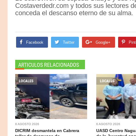
Costaverdedr.com y todos sus lectores d
conceda el descanso eterno de su alma.
Facebook
Twitter
Google+
Pint
ARTICULOS RELACIONADOS
LOCALES
LOCALES
6 AGOSTO 2026
6 AGOSTO 2026
DICRIM desmantela en Cabrera
UASD Centro Nagua
taller de desguace de
de la Juventud coo