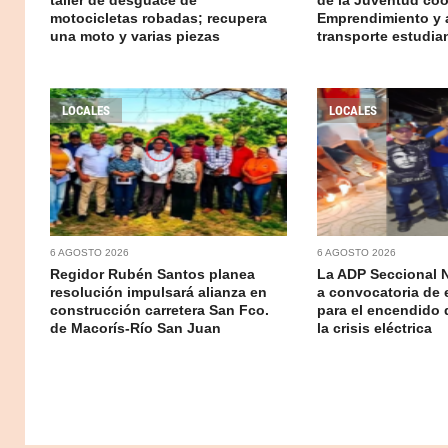
motocicletas robadas; recupera
Emprendimiento y 
una moto y varias piezas
transporte estudian
LOCALES
LOCALES
6 AGOSTO 2026
6 AGOSTO 2026
Regidor Rubén Santos planea
La ADP Seccional 
resolución impulsará alianza en
a convocatoria de 
construcción carretera San Fco.
para el encendido 
de Macorís-Río San Juan
la crisis eléctrica