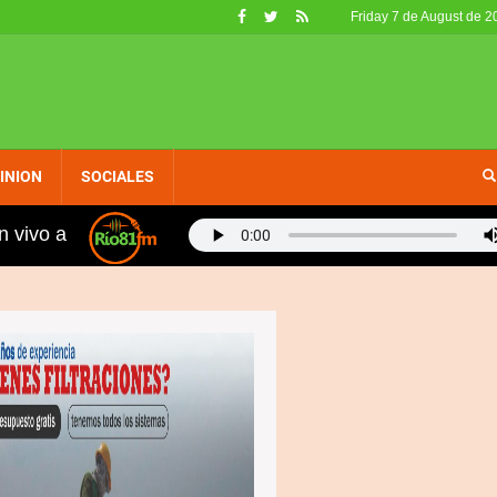
Friday 7 de August de 2
INION
SOCIALES
n vivo a
d en 400 metros planos: "Hablé con Kelvin para agilizar t