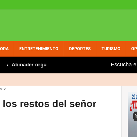
PORA
ENTRETENIMIENTO
DEPORTES
TURISMO
OP
Escucha e
Abinader orgulloso felicita a Marileidy por nuevo récor
los restos del señor