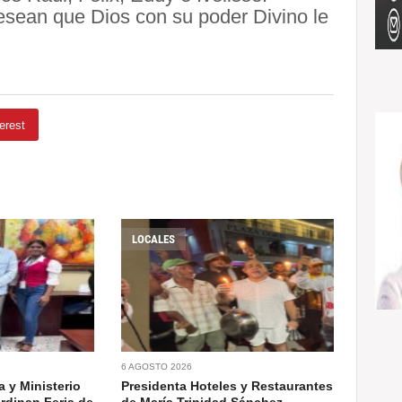
esean que Dios con su poder Divino le
erest
LOCALES
6 AGOSTO 2026
 y Ministerio
Presidenta Hoteles y Restaurantes
rdinan Feria de
de María Trinidad Sánchez