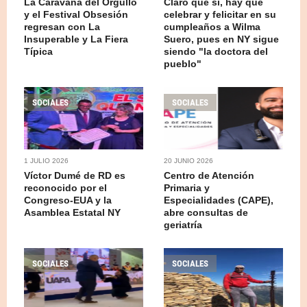
La Caravana del Orgullo
Claro que sí, hay que
y el Festival Obsesión
celebrar y felicitar en su
regresan con La
cumpleaños a Wilma
Insuperable y La Fiera
Suero, pues en NY sigue
Típica
siendo "la doctora del
pueblo"
SOCIALES
SOCIALES
1 JULIO 2026
20 JUNIO 2026
Víctor Dumé de RD es
Centro de Atención
reconocido por el
Primaria y
Congreso-EUA y la
Especialidades (CAPE),
Asamblea Estatal NY
abre consultas de
geriatría
SOCIALES
SOCIALES