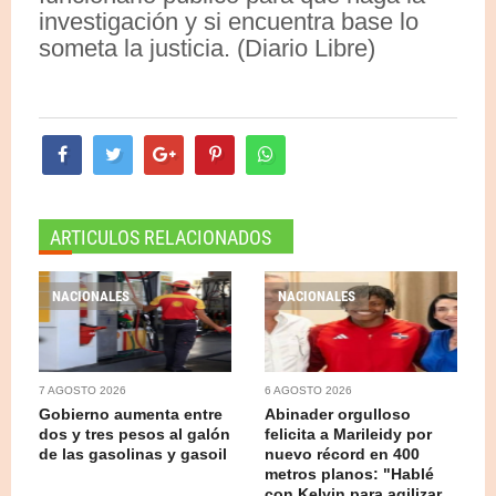
investigación y si encuentra base lo
someta la justicia. (Diario Libre)
ARTICULOS RELACIONADOS
NACIONALES
NACIONALES
7 AGOSTO 2026
6 AGOSTO 2026
Gobierno aumenta entre
Abinader orgulloso
dos y tres pesos al galón
felicita a Marileidy por
de las gasolinas y gasoil
nuevo récord en 400
metros planos: "Hablé
con Kelvin para agilizar