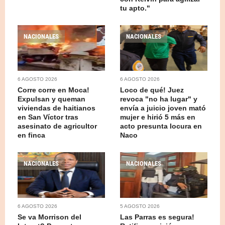
tu apto."
NACIONALES
NACIONALES
6 AGOSTO 2026
6 AGOSTO 2026
Corre corre en Moca!
Loco de qué! Juez
Expulsan y queman
revoca "no ha lugar" y
viviendas de haitianos
envía a juicio joven mató
en San Víctor tras
mujer e hirió 5 más en
asesinato de agricultor
acto presunta locura en
en finca
Naco
NACIONALES
NACIONALES
6 AGOSTO 2026
5 AGOSTO 2026
Se va Morrison del
Las Parras es segura!