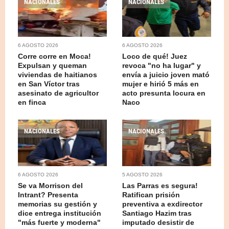
NACIONALES
NACIONALES
6 AGOSTO 2026
6 AGOSTO 2026
Corre corre en Moca!
Loco de qué! Juez
Expulsan y queman
revoca "no ha lugar" y
viviendas de haitianos
envía a juicio joven mató
en San Víctor tras
mujer e hirió 5 más en
asesinato de agricultor
acto presunta locura en
en finca
Naco
NACIONALES
NACIONALES
6 AGOSTO 2026
5 AGOSTO 2026
Se va Morrison del
Las Parras es segura!
Intrant? Presenta
Ratifican prisión
memorias su gestión y
preventiva a exdirector
dice entrega institución
Santiago Hazim tras
"más fuerte y moderna"
imputado desistir de