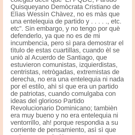
Quisqueyano Demòcrata Cristiano de
Elìas Wessìn Chàvez, no es màs que
una entelequia de partido y . . . . ., etc.
etc”. Sin embargo, y no tengo por què
defenderlo, ya que no es de mi
incumbencia, pero sì para demostrar el
tìtulo de estas cuartillas, cuando èl se
uniò al Acuerdo de Santiago, que
estuvieron comunistas, izquierdistas,
centristas, retrògadas, extremistas de
derecha, no era una entelequia ni nada
por el estilo, ahì sì que era un partido
de patriotas, cuando comulgaba con
ideas del glorioso Partido
Revolucionario Dominicano; tambièn
era muy bueno y no era entelequia ni
ventorrillo, ah! porque respondia a su
corriente de pensamiento, asì sì que