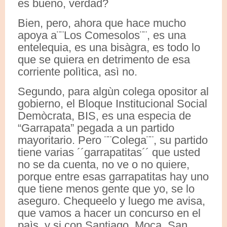
es bueno, verdad?
Bien, pero, ahora que hace mucho
apoya a¨¨Los Comesolos¨¨, es una
entelequia, es una bisàgra, es todo lo
que se quiera en detrimento de esa
corriente polìtica, asì no.
Segundo, para algùn colega opositor al
gobierno, el Bloque Institucional Social
Demòcrata, BIS, es una especia de
“Garrapata” pegada a un partido
mayoritario. Pero ¨¨Colega¨¨, su partido
tiene varias ´´garrapatitas´´ que usted
no se da cuenta, no ve o no quiere,
porque entre esas garrapatitas hay uno
que tiene menos gente que yo, se lo
aseguro. Chequeelo y luego me avisa,
que vamos a hacer un concurso en el
paìs, y si con Santiago, Moca, San