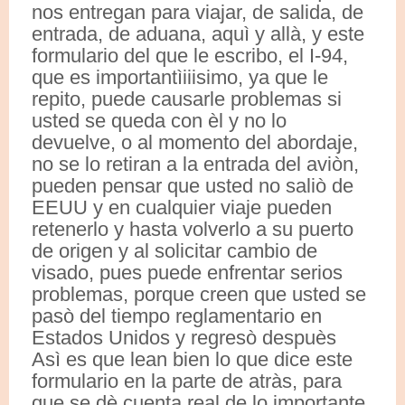
nos entregan para viajar, de salida, de
entrada, de aduana, aquì y allà, y este
formulario del que le escribo, el I-94,
que es importantìiiisimo, ya que le
repito, puede causarle problemas si
usted se queda con èl y no lo
devuelve, o al momento del abordaje,
no se lo retiran a la entrada del aviòn,
pueden pensar que usted no saliò de
EEUU y en cualquier viaje pueden
retenerlo y hasta volverlo a su puerto
de origen y al solicitar cambio de
visado, pues puede enfrentar serios
problemas, porque creen que usted se
pasò del tiempo reglamentario en
Estados Unidos y regresò despuès
Asì es que lean bien lo que dice este
formulario en la parte de atràs, para
que se dè cuenta real de lo importante