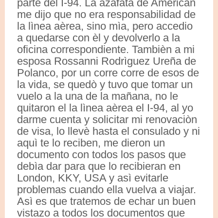
parte del I-94. La azafata de American
me dijo que no era responsabilidad de
la lìnea aèrea, sino mìa, pero accedio
a quedarse con èl y devolverlo a la
oficina correspondiente. Tambièn a mi
esposa Rossanni Rodrìguez Ureña de
Polanco, por un corre corre de esos de
la vida, se quedò y tuvo que tomar un
vuelo a la una de la mañana, no le
quitaron el la lìnea aèrea el I-94, al yo
darme cuenta y solicitar mi renovaciòn
de visa, lo llevè hasta el consulado y ni
aquì te lo reciben, me dieron un
documento con todos los pasos que
debìa dar para que lo recibieran en
London, KKY, USA y asì evitarle
problemas cuando ella vuelva a viajar.
Asì es que tratemos de echar un buen
vistazo a todos los documentos que