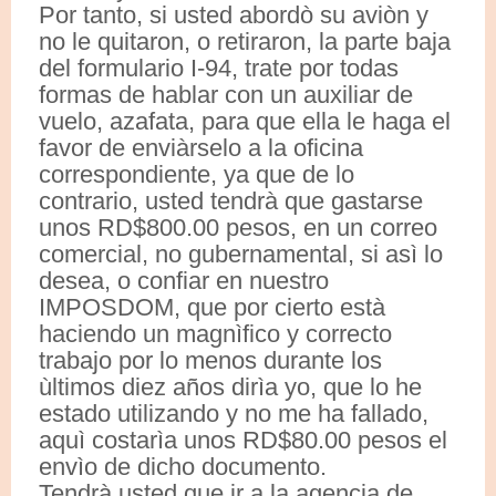
Por tanto, si usted abordò su aviòn y
no le quitaron, o retiraron, la parte baja
del formulario I-94, trate por todas
formas de hablar con un auxiliar de
vuelo, azafata, para que ella le haga el
favor de enviàrselo a la oficina
correspondiente, ya que de lo
contrario, usted tendrà que gastarse
unos RD$800.00 pesos, en un correo
comercial, no gubernamental, si asì lo
desea, o confiar en nuestro
IMPOSDOM, que por cierto està
haciendo un magnìfico y correcto
trabajo por lo menos durante los
ùltimos diez años dirìa yo, que lo he
estado utilizando y no me ha fallado,
aquì costarìa unos RD$80.00 pesos el
envìo de dicho documento.
Tendrà usted que ir a la agencia de