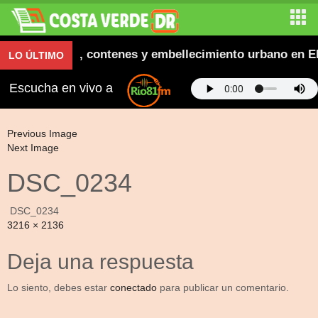
ugura aceras, contenes y embellecimiento urbano en El
LO ÚLTIMO
Escucha en vivo a
Previous Image
Next Image
DSC_0234
DSC_0234
Full
3216 × 2136
size
Deja una respuesta
Lo siento, debes estar
conectado
para publicar un comentario.