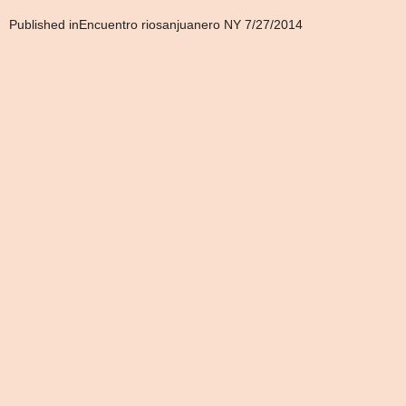
Navegación
Published in
Encuentro riosanjuanero NY 7/27/2014
de
entradas