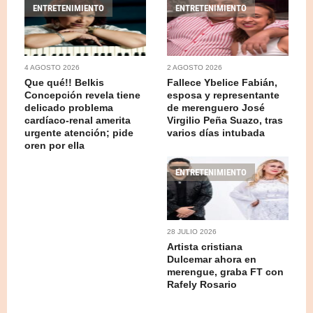
ENTRETENIMIENTO
ENTRETENIMIENTO
4 AGOSTO 2026
2 AGOSTO 2026
Que qué!! Belkis
Fallece Ybelice Fabián,
Concepción revela tiene
esposa y representante
delicado problema
de merenguero José
cardíaco-renal amerita
Virgilio Peña Suazo, tras
urgente atención; pide
varios días intubada
oren por ella
ENTRETENIMIENTO
28 JULIO 2026
Artista cristiana
Dulcemar ahora en
merengue, graba FT con
Rafely Rosario