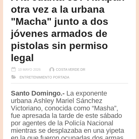
otra vez a la urbana
"Macha" junto a dos
jóvenes armados de
pistolas sin permiso
legal
10 MAYO 2026
COSTA VERDE DR
ENTRETENIMIENTO
PORTADA
Santo Domingo.-
La exponente
urbana Ashley Mariel Sánchez
Victoriano, conocida como “Masha”,
fue apresada la tarde de este sábado
por agentes de la Policía Nacional
mientras se desplazaba en una yipeta
en la que fueron ocupadas dos armas