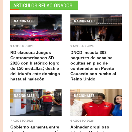
ARTICULOS RELACIONADOS
NACIONALES
NACIONALES
9 AGOSTO 2026
9 AGOSTO 2026
RD clausura Juegos
DNCD incauta 303
Centroamericanos SD
paquetes de cocaína
2026 con histórico logro
ocultas en piso de
de 150 medallas; desfile
contenedor en Puerto
del triunfo este domingo
Caucedo con rumbo al
hasta el malecón
Reino Unido
NACIONALES
NACIONALES
7 AGOSTO 2026
6 AGOSTO 2026
Gobierno aumenta entre
Abinader orgulloso