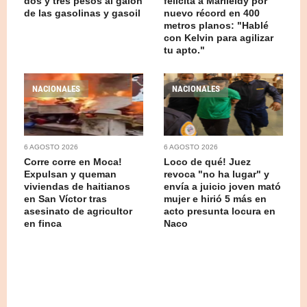
dos y tres pesos al galón
felicita a Marileidy por
de las gasolinas y gasoil
nuevo récord en 400
metros planos: "Hablé
con Kelvin para agilizar
tu apto."
NACIONALES
NACIONALES
6 AGOSTO 2026
6 AGOSTO 2026
Corre corre en Moca!
Loco de qué! Juez
Expulsan y queman
revoca "no ha lugar" y
viviendas de haitianos
envía a juicio joven mató
en San Víctor tras
mujer e hirió 5 más en
asesinato de agricultor
acto presunta locura en
en finca
Naco