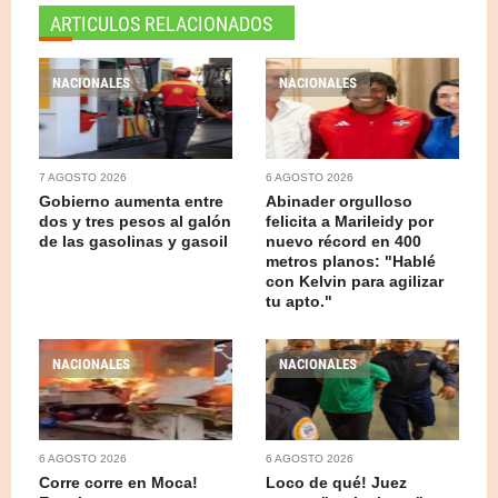
ARTICULOS RELACIONADOS
NACIONALES
NACIONALES
7 AGOSTO 2026
6 AGOSTO 2026
Gobierno aumenta entre
Abinader orgulloso
dos y tres pesos al galón
felicita a Marileidy por
de las gasolinas y gasoil
nuevo récord en 400
metros planos: "Hablé
con Kelvin para agilizar
tu apto."
NACIONALES
NACIONALES
6 AGOSTO 2026
6 AGOSTO 2026
Corre corre en Moca!
Loco de qué! Juez