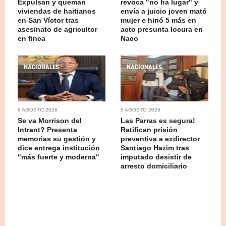
Expulsan y queman
revoca "no ha lugar" y
viviendas de haitianos
envía a juicio joven mató
en San Víctor tras
mujer e hirió 5 más en
asesinato de agricultor
acto presunta locura en
en finca
Naco
NACIONALES
NACIONALES
6 AGOSTO 2026
5 AGOSTO 2026
Se va Morrison del
Las Parras es segura!
Intrant? Presenta
Ratifican prisión
memorias su gestión y
preventiva a exdirector
dice entrega institución
Santiago Hazim tras
"más fuerte y moderna"
imputado desistir de
arresto domiciliario