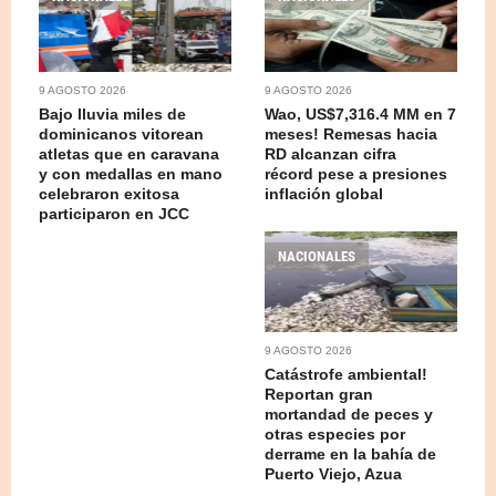
9 AGOSTO 2026
9 AGOSTO 2026
Bajo lluvia miles de
Wao, US$7,316.4 MM en 7
dominicanos vitorean
meses! Remesas hacia
atletas que en caravana
RD alcanzan cifra
y con medallas en mano
récord pese a presiones
celebraron exitosa
inflación global
participaron en JCC
NACIONALES
9 AGOSTO 2026
Catástrofe ambiental!
Reportan gran
mortandad de peces y
otras especies por
derrame en la bahía de
Puerto Viejo, Azua