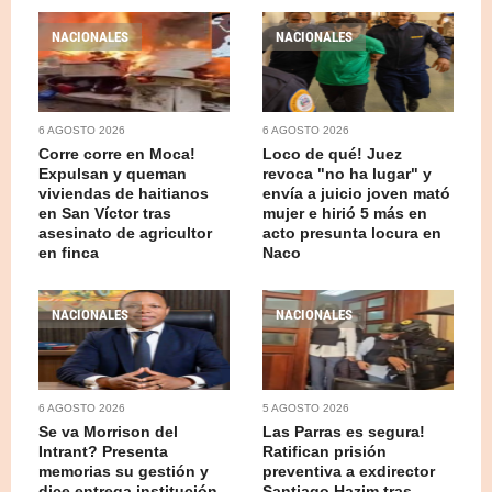
NACIONALES
NACIONALES
6 AGOSTO 2026
6 AGOSTO 2026
Corre corre en Moca!
Loco de qué! Juez
Expulsan y queman
revoca "no ha lugar" y
viviendas de haitianos
envía a juicio joven mató
en San Víctor tras
mujer e hirió 5 más en
asesinato de agricultor
acto presunta locura en
en finca
Naco
NACIONALES
NACIONALES
6 AGOSTO 2026
5 AGOSTO 2026
Se va Morrison del
Las Parras es segura!
Intrant? Presenta
Ratifican prisión
memorias su gestión y
preventiva a exdirector
dice entrega institución
Santiago Hazim tras