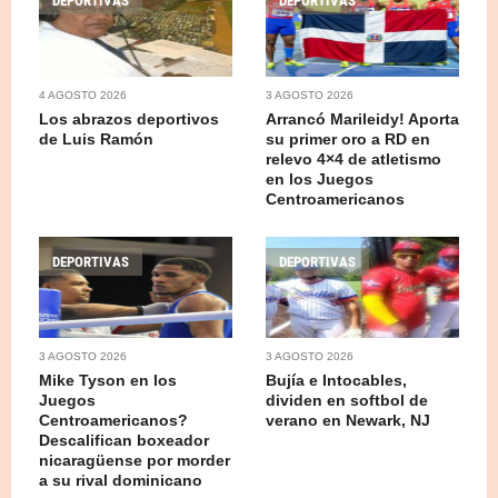
DEPORTIVAS
DEPORTIVAS
4 AGOSTO 2026
3 AGOSTO 2026
Los abrazos deportivos
Arrancó Marileidy! Aporta
de Luis Ramón
su primer oro a RD en
relevo 4×4 de atletismo
en los Juegos
Centroamericanos
DEPORTIVAS
DEPORTIVAS
3 AGOSTO 2026
3 AGOSTO 2026
Mike Tyson en los
Bujía e Intocables,
Juegos
dividen en softbol de
Centroamericanos?
verano en Newark, NJ
Descalifican boxeador
nicaragüense por morder
a su rival dominicano