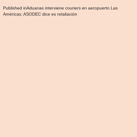
Navegación
Published in
Aduanas interviene couriers en aeropuerto Las
Américas; ASODEC dice es retaliación
de
entradas