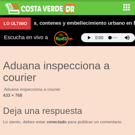
augura aceras, contenes y embellecimiento urbano en E
LO ÚLTIMO
Escucha en vivo a
Aduana inspecciona a
courier
Aduana inspecciona a courier
Full
433 × 768
size
Deja una respuesta
Lo siento, debes estar
conectado
para publicar un comentario.