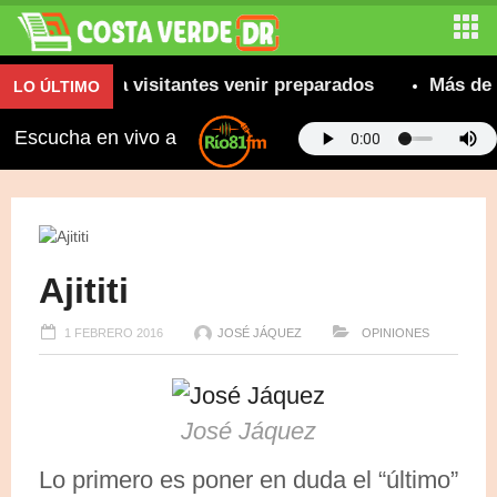
comienda a visitantes venir preparados
Más de 800 
LO ÚLTIMO
Escucha en vivo a
Ajititi
1 FEBRERO 2016
JOSÉ JÁQUEZ
OPINIONES
José Jáquez
Lo primero es poner en duda el “último”