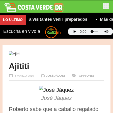
ecomienda a visitantes venir preparados
Más de 800
LO ÚLTIMO
Escucha en vivo a
Ajititi
3 MARZO 2016
JOSÉ JÁQUEZ
OPINIONES
José Jáquez
Roberto sabe que a caballo regalado