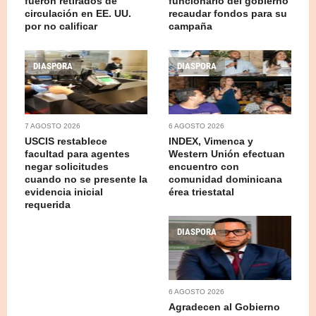
fueron retirados de
funcionario del gobierno
circulación en EE. UU.
recaudar fondos para su
por no calificar
campaña
DIASPORA
DIASPORA
7 AGOSTO 2026
6 AGOSTO 2026
USCIS restablece
INDEX, Vimenca y
facultad para agentes
Western Unión efectuan
negar solicitudes
encuentro con
cuando no se presente la
comunidad dominicana
evidencia inicial
érea triestatal
requerida
DIASPORA
6 AGOSTO 2026
Agradecen al Gobierno