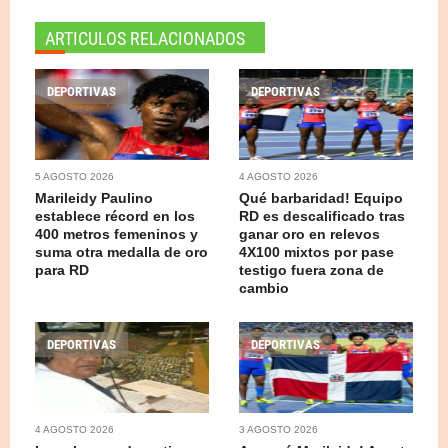
ARTICULOS RELACIONADOS
DEPORTIVAS
DEPORTIVAS
5 AGOSTO 2026
4 AGOSTO 2026
Marileidy Paulino
Qué barbaridad! Equipo
establece récord en los
RD es descalificado tras
400 metros femeninos y
ganar oro en relevos
suma otra medalla de oro
4X100 mixtos por pase
para RD
testigo fuera zona de
cambio
DEPORTIVAS
DEPORTIVAS
4 AGOSTO 2026
3 AGOSTO 2026