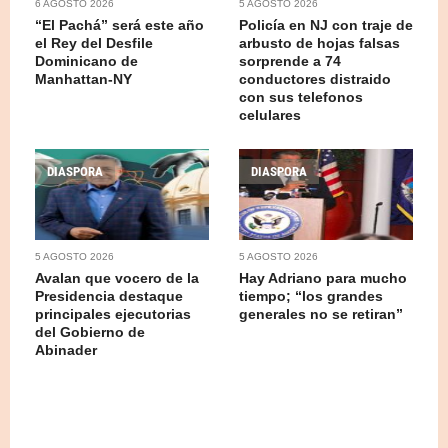
6 AGOSTO 2026
5 AGOSTO 2026
“El Pachá” será este año
Policía en NJ con traje de
el Rey del Desfile
arbusto de hojas falsas
Dominicano de
sorprende a 74
Manhattan-NY
conductores distraido
con sus telefonos
celulares
DIASPORA
DIASPORA
5 AGOSTO 2026
5 AGOSTO 2026
Avalan que vocero de la
Hay Adriano para mucho
Presidencia destaque
tiempo; “los grandes
principales ejecutorias
generales no se retiran”
del Gobierno de
Abinader