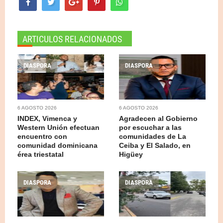
ARTICULOS RELACIONADOS
DIASPORA
DIASPORA
6 AGOSTO 2026
6 AGOSTO 2026
INDEX, Vimenca y
Agradecen al Gobierno
Western Unión efectuan
por escuchar a las
encuentro con
comunidades de La
comunidad dominicana
Ceiba y El Salado, en
érea triestatal
Higüey
DIASPORA
DIASPORA