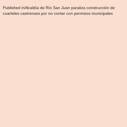
Navegación
Published in
Alcaldía de Río San Juan paraliza construcción de
cuarteles castrenses por no contar con permisos municipales
de
entradas