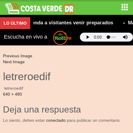
s; se recomienda a visitantes venir preparados
Má
LO ÚLTIMO
Escucha en vivo a
Previous Image
Next Image
letreroedif
letreroedif
Full
640 × 480
size
Deja una respuesta
Lo siento, debes estar
conectado
para publicar un comentario.