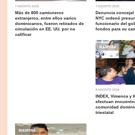
7 AGOSTO 2026
7 AGOSTO 2026
Más de 800 camioneros
Denuncia concejal
extranjeros, entre ellos varios
NYC ordenó presu
dominicanos, fueron retirados de
funcionario del go
circulación en EE. UU. por no
fondos para su c
calificar
DIASPORA
6 AGOSTO 2026
INDEX, Vimenca y 
efectuan encuentr
comunidad domini
triestatal
DIASPORA