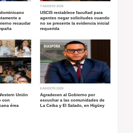
7 AGOSTO 2026
 dominicano
USCIS restablece facultad para
ntamente a
agentes negar solicitudes cuando
bierno recaudar
no se presente la evidencia inicial
ampaña
requerida
DIASPORA
6 AGOSTO 2026
Western Unión
Agradecen al Gobierno por
o con
escuchar a las comunidades de
cana érea
La Ceiba y El Salado, en Higüey