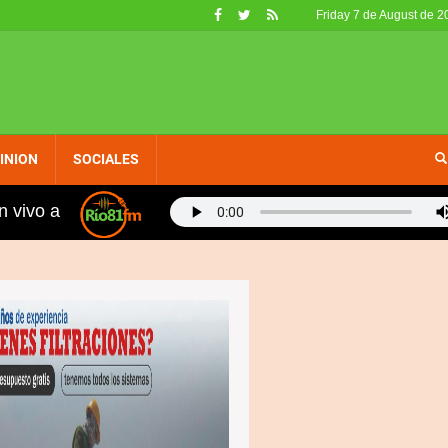
Friday 7 de August de 2
INION
SOCIALES
n vivo a
suntamente a funcionario del gobierno recaudar fondo