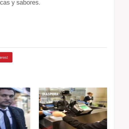
rcas y sabores.
erest
DIASPORA