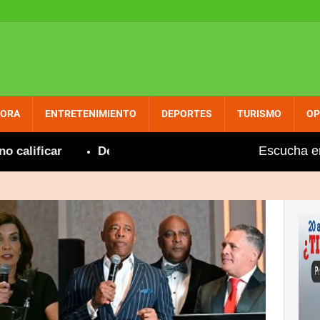
PORA
ENTRETENIMIENTO
DEPORTES
TURISMO
OP
Escucha e
icar
Denuncia concejal dominicano NYC ordenó pre