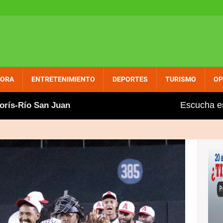
PORA
ENTRETENIMIENTO
DEPORTES
TURISMO
OP
Escucha e
Río San Juan
Soñar no cuesta nada
INDEX, Vi