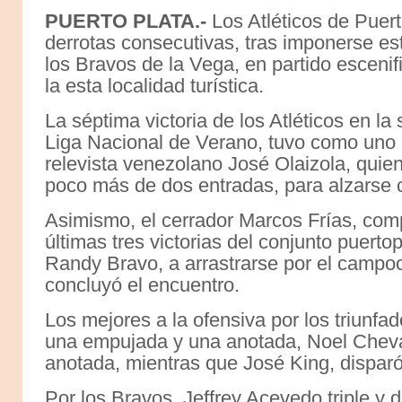
PUERTO PLATA.-
Los Atléticos de Puert
derrotas consecutivas, tras imponerse est
los Bravos de la Vega, en partido escenif
la esta localidad turística.
La séptima victoria de los Atléticos en la
Liga Nacional de Verano, tuvo como uno d
relevista venezolano José Olaizola, quien
poco más de dos entradas, para alzarse co
Asimismo, el cerrador Marcos Frías, comp
últimas tres victorias del conjunto puertop
Randy Bravo, a arrastrarse por el campo
concluyó el encuentro.
Los mejores a la ofensiva por los triunfad
una empujada y una anotada, Noel Cheval
anotada, mientras que José King, disparó
Por los Bravos, Jeffrey Acevedo triple y