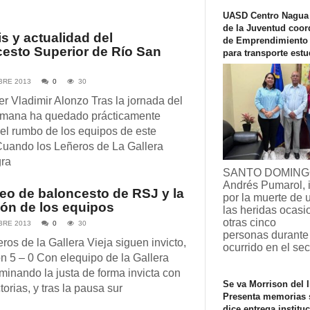
UASD Centro Nagua 
de la Juventud coor
is y actualidad del
de Emprendimiento 
esto Superior de Río San
para transporte estu
BRE 2013
0
30
r Vladimir Alonzo Tras la jornada del
semana ha quedado prácticamente
 el rumbo de los equipos de este
Cuando los Leñeros de La Gallera
gra
SANTO DOMINGO
Andrés Pumarol, 
neo de baloncesto de RSJ y la
por la muerte de 
ión de los equipos
las heridas ocas
otras cinco
BRE 2013
0
30
personas durante
ros de la Gallera Vieja siguen invicto,
ocurrido en el se
n 5 – 0 Con elequipo de la Gallera
minando la justa de forma invicta con
Se va Morrison del I
torias, y tras la pausa sur
Presenta memorias 
dice entrega institu