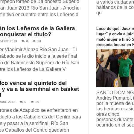
ampeón torneo de Baloncesto Superio
a varios ciudada
haitianos de la c
San Juan 2013 Río San Juan.- Anoche
qu
finitivo encuentro entre los Leñeros d
n los Leñeros de la Gallera
Loco de qué! Juez r
onquistar el título?
lugar" y envía a juic
mató mujer e hirió 
EMBRE 2013
0
30
presunta locura en 
r Vladimir Alonzo Río San Juan.- El
ábado se le dio inicio a la serie final
eo de Baloncesto Superior de Río San
tre los Leñeros de La Gallera V
co vence al quinteto del
 y va a la semifinal en basket
SANTO DOMINGO
J
Andrés Pumarol, 
MBRE 2013
0
30
por la muerte de 
las heridas ocas
rones de Acapulco se enfrentaron en
otras cinco
duelo a los Caballeros del Centro para
personas durante
s y pasar a la semifinal. Río San
ocurrido en el se
os Caballos del Centro quedaron