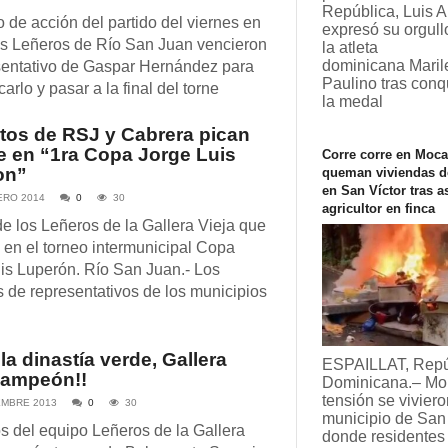
República, Luis A
de acción del partido del viernes en
expresó su orgullo
os Leñeros de Río San Juan vencieron
la atleta
dominicana Maril
sentativo de Gaspar Hernández para
Paulino tras conq
carlo y pasar a la final del torne
la medal
tos de RSJ y Cabrera pican
e en “1ra Copa Jorge Luis
Corre corre en Moca
on”
queman viviendas d
en San Víctor tras a
ERO 2014
0
30
agricultor en finca
e los Leñeros de la Gallera Vieja que
a en el torneo intermunicipal Copa
is Luperón. Río San Juan.- Los
s de representativos de los municipios
 la dinastía verde, Gallera
ESPAILLAT, Repú
campeón!!
Dominicana.– Mo
tensión se viviero
EMBRE 2013
0
30
municipio de San 
 del equipo Leñeros de la Gallera
donde residentes