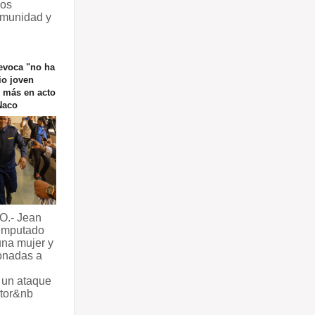
nos
omunidad y
evoca "no ha
io joven
5 más en acto
Naco
.- Jean
imputado
una mujer y
ionadas a
 un ataque
ctor&nb