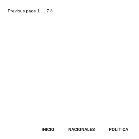
Posts
Page
Page
Page
Previous page
1
…
7
8
pagination
INICIO
NACIONALES
POLÍTICA