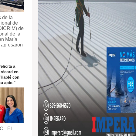
 de la
ional de
(DICRIM) de
onal de la
en María
 apresaron
elicita a
 récord en
"Hablé con
tu apto."
.- El