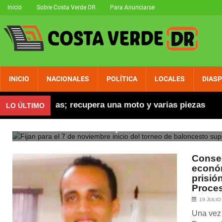
Inicio
Sobre Costa Verde DR
Para Anunciarse
INICIO
NACIONALES
POLÍTICA
LOCALES
DIAS
Fijan para el 7 de noviembre i
tas robadas; recupera una moto y varias piezas
Ab
LO ÚLTIMO
baloncesto superior de Río S
Consec
económ
prisió
Proces
19 JULIO
Una vez 