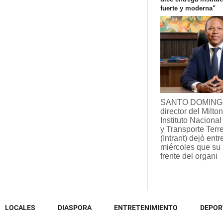
fuerte y moderna"
SANTO DOMINGO
director del Milto
Instituto Nacional
y Transporte Terre
(Intrant) dejò entr
miércoles que su 
frente del organi
LOCALES
DIASPORA
ENTRETENIMIENTO
DEPOR