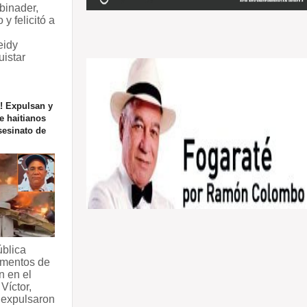
binader,
 y felicitó a
eidy
uistar
! Expulsan y
e haitianos
sesinato de
blica
mentos de
n en el
Víctor,
 expulsaron