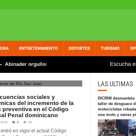
PORA
ENTRETENIMIENTO
DEPORTES
TURISMO
OP
nicio del torneo de
Escucha e
inader orgulloso felicita a Marileidy por nuevo récord e
an Juan
LAS ULTIMAS
uencias sociales y
DICRIM desmantela 
icas del incremento de la
taller de desguace d
n preventiva en el Código
motocicletas robada
al Penal dominicano
una moto y varias p
 2014
0
30
entró en vigor el actual Código