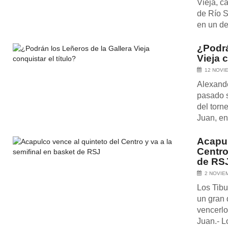
Vieja, c
de Río 
en un de
¿Podrá
Vieja c
12 NOVI
Alexande
pasado s
del torn
Juan, en
Acapul
Centro
de RS
2 NOVIE
Los Tibu
un gran 
vencerlo
Juan.- L