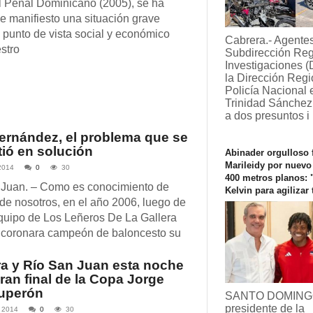
 Penal Dominicano (2005), se ha
e manifiesto una situación grave
 punto de vista social y económico
Cabrera.- Agentes
stro
Subdirección Reg
Investigaciones 
la Dirección Regi
Policía Nacional 
Trinidad Sánchez
a dos presuntos i
ernández, el problema que se
tió en solución
Abinader orgulloso f
Marileidy por nuevo
2014
0
30
400 metros planos: 
 Juan. – Como es conocimiento de
Kelvin para agilizar 
e nosotros, en el año 2006, luego de
quipo de Los Leñeros De La Gallera
 coronara campeón de baloncesto su
a y Río San Juan esta noche
gran final de la Copa Jorge
Luperón
SANTO DOMINGO
presidente de la
 2014
0
30