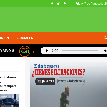
Friday 7 de August de 2
INION
SOCIALES
n vivo a
n 400 metros planos: "Hablé con Kelvin para agilizar tu a
en Cabrera
e
s; recupera
iezas