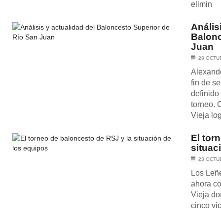
elimin
Anális
Balonc
Juan
28 OCTU
Alexande
fin de 
definido
torneo. 
Vieja lo
El tor
situac
23 OCTU
Los Leñe
ahora co
Vieja do
cinco vic