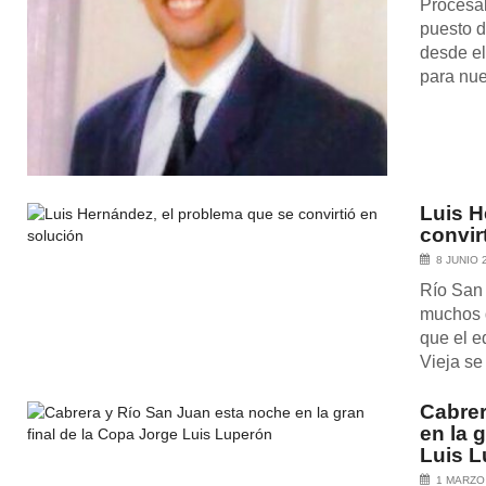
Procesal
puesto d
desde el
para nue
Luis H
convir
8 JUNIO 
Río San
muchos d
que el e
Vieja se
Cabrer
en la 
Luis 
1 MARZO