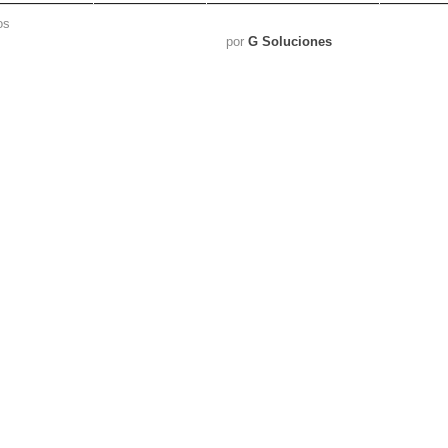
os
por
G Soluciones