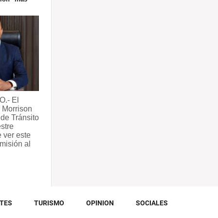
.- El
n Morrison
 de Tránsito
stre
e ver este
misión al
TES
TURISMO
OPINION
SOCIALES