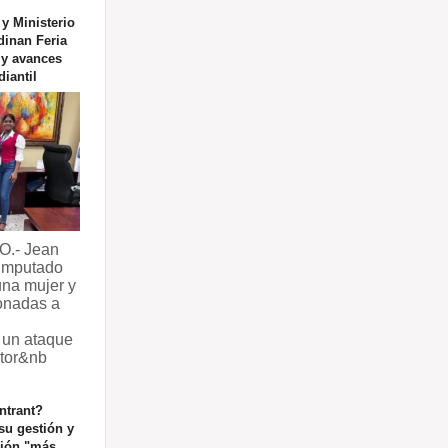
y Ministerio
dinan Feria
y avances
diantil
.- Jean
imputado
una mujer y
ionadas a
 un ataque
ctor&nb
ntrant?
su gestión y
ción "más