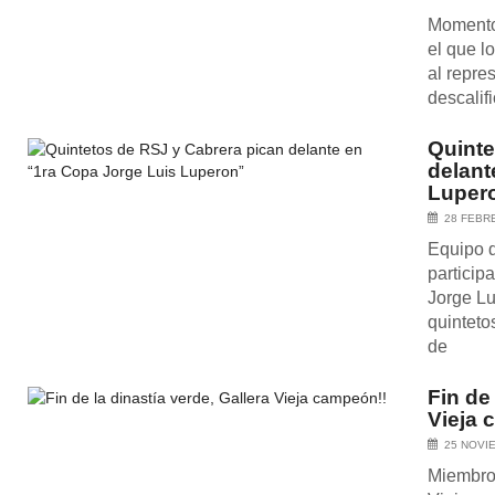
Momento 
el que l
al repre
descalifi
Quinte
delant
Luper
28 FEBR
Equipo d
particip
Jorge Lu
quinteto
de
Fin de
Vieja 
25 NOVI
Miembros