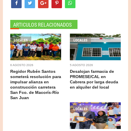
ARTICULOS RELACIONADOS
LOCALES
LOCALES
6 AGOSTO 2026
5 AGOSTO 2026
Regidor Rubén Santos
Desalojan farmacia de
someterá resolución para
PROMESE/CAL en
impulsar alianza en
Cabrera por larga deuda
construcción carretera
en alquiler del local
San Fco. de Macorís-Río
San Juan
LOCALES