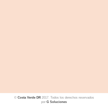
©
Costa Verde DR
2017. Todos los derechos reservados
por
G Soluciones