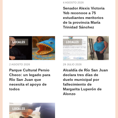
4 AGOSTO 2026
Senador Alexis Victoria
Yeb reconoce a 75
estudiantes meritorios
de la provincia María
Trinidad Sánchez
LOCALES
LOCALES
2 AGOSTO 2026
29 JULIO 2026
Parque Cultural Persio
Alcaldía de Río San Juan
Checo: un legado para
declara tres días de
Río San Juan que
duelo municipal por
necesita el apoyo de
fallecimiento de
todos
Margarita Luperón de
Alonzo
LOCALES