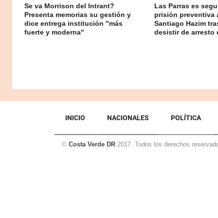
Se va Morrison del Intrant?
Las Parras es segur
Presenta memorias su gestión y
prisión preventiva 
dice entrega institución "más
Santiago Hazim tr
fuerte y moderna"
desistir de arresto 
INICIO
NACIONALES
POLÍTICA
©
Costa Verde DR
2017. Todos los derechos reservad