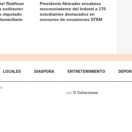
a! Ratifican
Presidente Abinader encabeza
a exdirector
reconocimiento del Indotel a 170
as imputado
estudiantes destacados en
domiciliario
concurso de vocaciones STEM
LOCALES
DIASPORA
ENTRETENIMIENTO
DEPOR
os
por
G Soluciones