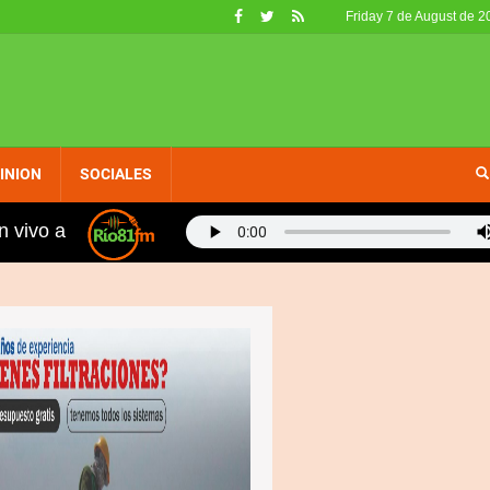
Friday 7 de August de 2
INION
SOCIALES
n vivo a
fueron retirados de circulación en EE. UU. por no califi