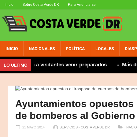
Inicio
Sobre Costa Verde DR
Para Anunciarse
INICIO
NACIONALES
POLÍTICA
LOCALES
DIAS
comienda a visitantes venir preparados
Más de 800 
LO ÚLTIMO
Ayuntamientos opuestos 
de bomberos al Gobierno 
21 MAYO 2014
SERVICIOS - COSTA VERDE DR
NACIO