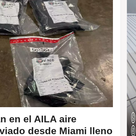
an en el AILA aire
nviado desde Miami lleno