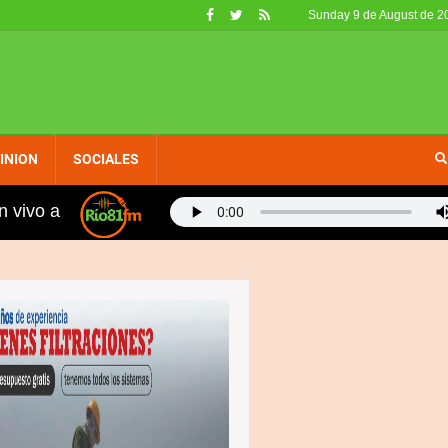
Sunday 9 de August de 2
INION
SOCIALES
n vivo a
Alcaldía de Cabrera inaugura aceras y embellecimiento 