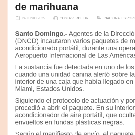
de marihuana
24 JUNIO 2025
COSTA VERDE DR
NACIONALES
POR
Santo Domingo.-
Agentes de la Direcció
(DNCD) incautaron varios paquetes de ma
acondicionado portátil, durante una opera
Aeropuerto Internacional de Las América
La sustancia fue detectada en uno de los 
cuando una unidad canina alertó sobre la
interior de una caja que había llegado en
Miami, Estados Unidos.
Siguiendo el protocolo de actuación y por 
procedió a abrir el paquete. En su interio
acondicionador de aire portátil, que ocu
envueltos en fundas plásticas negras.
Según el manifiesto de envío, el paquet