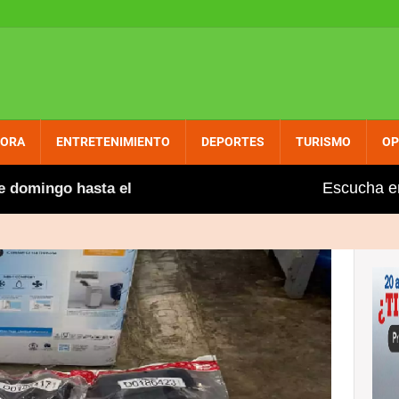
PORA
ENTRETENIMIENTO
DEPORTES
TURISMO
OP
Escucha e
ingo hasta el malecón
Con un suculento sancocho, 