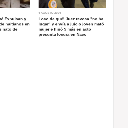
6 AGOSTO 2026
a! Expulsan y
Loco de qué! Juez revoca "no ha
de haitianos en
lugar" y envía a juicio joven mató
sinato de
mujer e hirió 5 más en acto
presunta locura en Naco