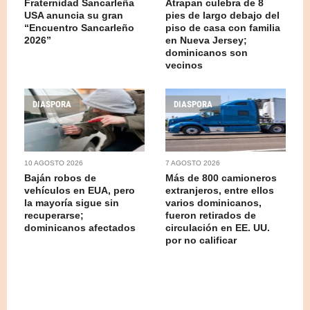
Fraternidad Sancar­leña
Atrapan culebra de 8
USA anuncia su gran
pies de largo debajo del
“Encuentro Sancarleño
piso de casa con familia
2026”
en Nueva Jersey;
dominicanos son
vecinos
DIASPORA
DIASPORA
10 AGOSTO 2026
7 AGOSTO 2026
Baján robos de
Más de 800 camioneros
vehículos en EUA, pero
extranjeros, entre ellos
la mayoría sigue sin
varios dominicanos,
recuperarse;
fueron retirados de
dominicanos afectados
circulación en EE. UU.
por no calificar