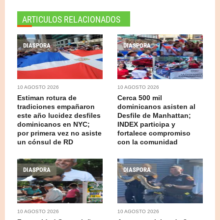
ARTICULOS RELACIONADOS
DIASPORA
DIASPORA
10 AGOSTO 2026
10 AGOSTO 2026
Estiman rotura de
Cerca 500 mil
tradiciones empañaron
dominicanos asisten al
este año lucidez desfiles
Desfile de Manhattan;
dominicanos en NYC;
INDEX participa y
por primera vez no asiste
fortalece compromiso
un cónsul de RD
con la comunidad
DIASPORA
DIASPORA
10 AGOSTO 2026
10 AGOSTO 2026