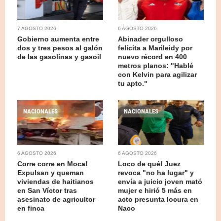
7 AGOSTO 2026
6 AGOSTO 2026
Gobierno aumenta entre
Abinader orgulloso
dos y tres pesos al galón
felicita a Marileidy por
de las gasolinas y gasoil
nuevo récord en 400
metros planos: "Hablé
con Kelvin para agilizar
tu apto."
NACIONALES
NACIONALES
6 AGOSTO 2026
6 AGOSTO 2026
Corre corre en Moca!
Loco de qué! Juez
Expulsan y queman
revoca "no ha lugar" y
viviendas de haitianos
envía a juicio joven mató
en San Víctor tras
mujer e hirió 5 más en
asesinato de agricultor
acto presunta locura en
en finca
Naco