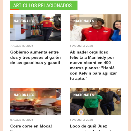
ARTICULOS RELACIONADOS
NACIONALES
NACIONALES
7 AGOSTO 2026
6 AGOSTO 2026
Gobierno aumenta entre
Abinader orgulloso
dos y tres pesos al galón
felicita a Marileidy por
de las gasolinas y gasoil
nuevo récord en 400
metros planos: "Hablé
con Kelvin para agilizar
tu apto."
NACIONALES
NACIONALES
6 AGOSTO 2026
6 AGOSTO 2026
Corre corre en Moca!
Loco de qué! Juez