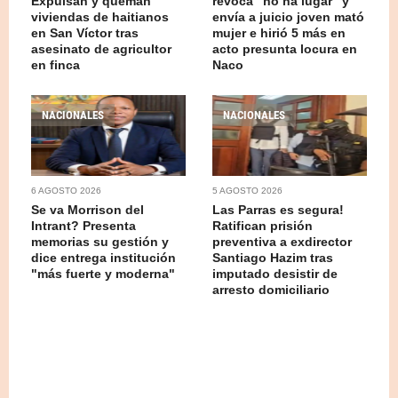
Expulsan y queman
revoca "no ha lugar" y
viviendas de haitianos
envía a juicio joven mató
en San Víctor tras
mujer e hirió 5 más en
asesinato de agricultor
acto presunta locura en
en finca
Naco
NACIONALES
NACIONALES
6 AGOSTO 2026
5 AGOSTO 2026
Se va Morrison del
Las Parras es segura!
Intrant? Presenta
Ratifican prisión
memorias su gestión y
preventiva a exdirector
dice entrega institución
Santiago Hazim tras
"más fuerte y moderna"
imputado desistir de
arresto domiciliario