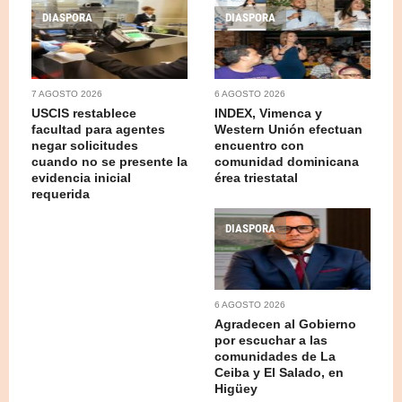
DIASPORA
DIASPORA
7 AGOSTO 2026
6 AGOSTO 2026
USCIS restablece
INDEX, Vimenca y
facultad para agentes
Western Unión efectuan
negar solicitudes
encuentro con
cuando no se presente la
comunidad dominicana
evidencia inicial
érea triestatal
requerida
DIASPORA
6 AGOSTO 2026
Agradecen al Gobierno
por escuchar a las
comunidades de La
Ceiba y El Salado, en
Higüey