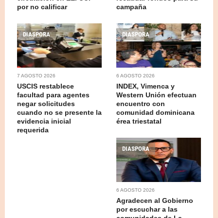
por no calificar
campaña
DIASPORA
DIASPORA
7 AGOSTO 2026
6 AGOSTO 2026
USCIS restablece
INDEX, Vimenca y
facultad para agentes
Western Unión efectuan
negar solicitudes
encuentro con
cuando no se presente la
comunidad dominicana
evidencia inicial
érea triestatal
requerida
DIASPORA
6 AGOSTO 2026
Agradecen al Gobierno
por escuchar a las
comunidades de La