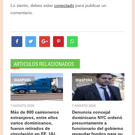
Lo siento, debes estar
conectado
para publicar un
comentario.
ARTICULOS RELACIONADOS
DIASPORA
DIASPORA
7 AGOSTO 2026
7 AGOSTO 2026
Más de 800 camioneros
Denuncia concejal
extranjeros, entre ellos
dominicano NYC ordenó
varios dominicanos,
presuntamente a
fueron retirados de
funcionario del gobierno
circulación en EE. UU.
recaudar fondos para su