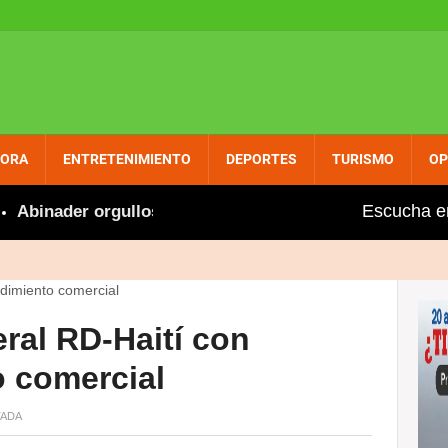
PORA
ENTRETENIMIENTO
DEPORTES
TURISMO
OP
Escucha e
ader orgulloso felicita a Marileidy por nuevo récord en 
ral RD-Haití con
 comercial
ADA