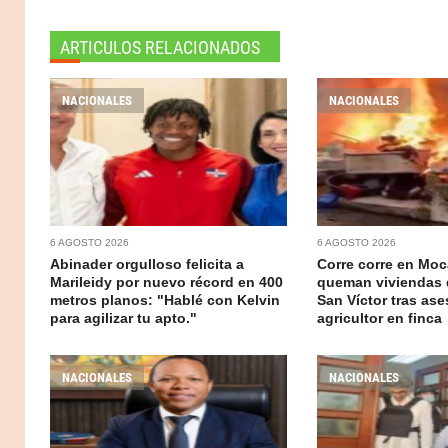
ARTICULOS RELACIONADOS
NACIONALES
NACIONALES
6 AGOSTO 2026
6 AGOSTO 2026
Abinader orgulloso felicita a
Corre corre en Moc
Marileidy por nuevo récord en 400
queman viviendas 
metros planos: "Hablé con Kelvin
San Víctor tras ase
para agilizar tu apto."
agricultor en finca
NACIONALES
NACIONALES