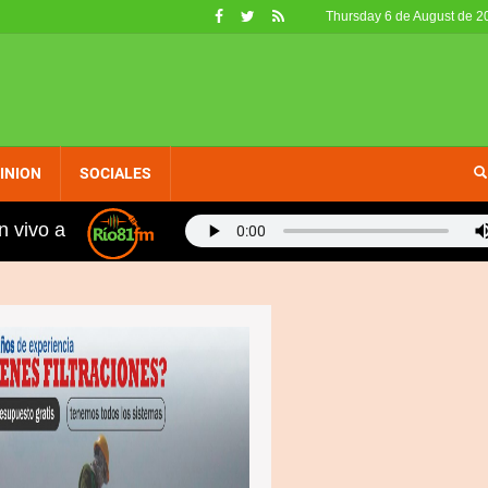
Thursday 6 de August de 2
INION
SOCIALES
n vivo a
400 metros planos: "Hablé con Kelvin para agilizar tu apt