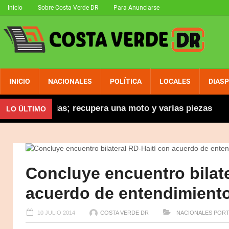
Inicio
Sobre Costa Verde DR
Para Anunciarse
INICIO
NACIONALES
POLÍTICA
LOCALES
DIAS
s robadas; recupera una moto y varias piezas
Abin
LO ÚLTIMO
Concluye encuentro bilate
acuerdo de entendimiento
10 JULIO 2014
COSTA VERDE DR
NACIONALES
PORT