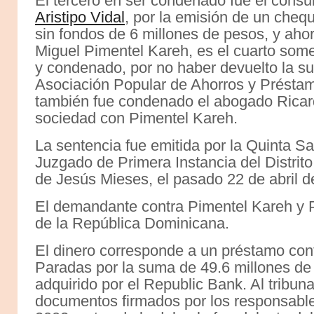
El tercero en ser condenado fue el cónsu
Aristipo Vidal
, por la emisión de un cheq
sin fondos de 6 millones de pesos, y aho
Miguel Pimentel Kareh, es el cuarto some
y condenado, por no haber devuelto la s
Asociación Popular de Ahorros y Préstam
también fue condenado el abogado Ricar
sociedad con Pimentel Kareh.
La sentencia fue emitida por la Quinta Sa
Juzgado de Primera Instancia del Distrit
de Jesús Mieses, el pasado 22 de abril d
El demandante contra Pimentel Kareh y P
de la República Dominicana.
El dinero corresponde a un préstamo con
Paradas por la suma de 49.6 millones de
adquirido por el Republic Bank. Al tribun
documentos firmados por los responsable