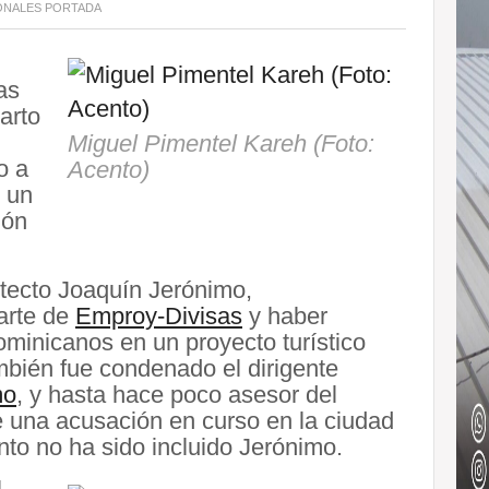
ONALES
PORTADA
as
arto
Miguel Pimentel Kareh (Foto:
o a
Acento)
r un
ión
itecto Joaquín Jerónimo,
arte de
Emproy-Divisas
y haber
minicanos en un proyecto turístico
bién fue condenado el dirigente
mo
, y hasta hace poco asesor del
e una acusación en curso en la ciudad
to no ha sido incluido Jerónimo.