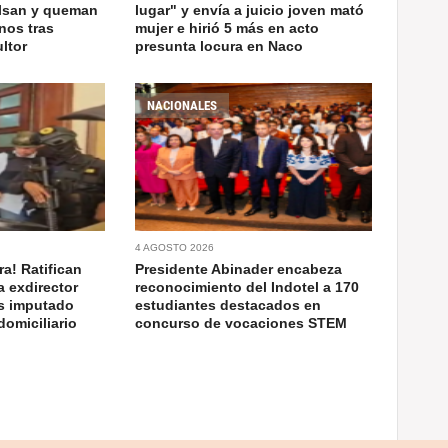
ulsan y queman
lugar" y envía a juicio joven mató
nos tras
mujer e hirió 5 más en acto
ltor
presunta locura en Naco
NACIONALES
4 AGOSTO 2026
a! Ratifican
Presidente Abinader encabeza
a exdirector
reconocimiento del Indotel a 170
as imputado
estudiantes destacados en
domiciliario
concurso de vocaciones STEM