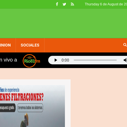
Thursday 6 de August de 2
INION
SOCIALES
n vivo a
n Víctor expulsan y queman viviendas de haitianos tras 