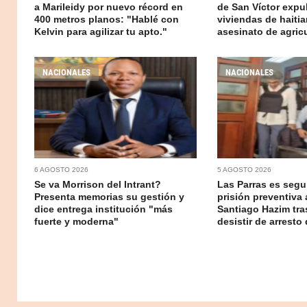
a Marileidy por nuevo récord en
de San Víctor exp
400 metros planos: "Hablé con
viviendas de haitia
Kelvin para agilizar tu apto."
asesinato de agricu
NACIONALES
NACIONALES
6 AGOSTO 2026
5 AGOSTO 2026
Se va Morrison del Intrant?
Las Parras es segur
Presenta memorias su gestión y
prisión preventiva 
dice entrega institución "más
Santiago Hazim tr
fuerte y moderna"
desistir de arresto 