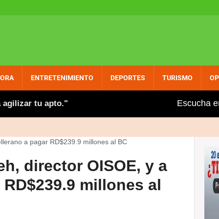
PORA
ENTRETENIMIENTO
DEPORTES
TURISMO
OP
Escucha e
ar tu apto."
Corre corre en Moca! Residentes de Sa
h, director OISOE, y a
 RD$239.9 millones al