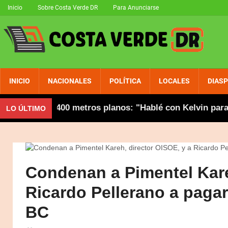
Inicio
Sobre Costa Verde DR
Para Anunciarse
INICIO
NACIONALES
POLÍTICA
LOCALES
DIAS
écord en 400 metros planos: "Hablé con Kelvin para agiliz
LO ÚLTIMO
Condenan a Pimentel Kare
Ricardo Pellerano a pagar
BC