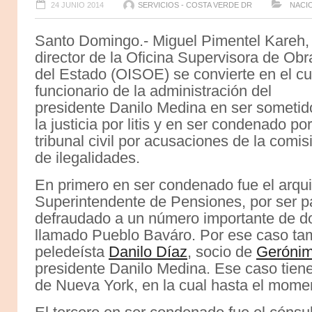
24 JUNIO 2014
SERVICIOS - COSTA VERDE DR
NACI
Santo Domingo.- Miguel Pimentel Kareh,
director de la Oficina Supervisora de Obr
del Estado (OISOE) se convierte en el cu
funcionario de la administración del
presidente Danilo Medina en ser sometid
la justicia por litis y en ser condenado po
tribunal civil por acusaciones de la comis
de ilegalidades.
En primero en ser condenado fue el arqu
Superintendente de Pensiones, por ser p
defraudado a un número importante de do
llamado Pueblo Baváro. Por ese caso tam
peledeísta
Danilo Díaz
, socio de
Geróni
presidente Danilo Medina. Ese caso tien
de Nueva York, en la cual hasta el momen