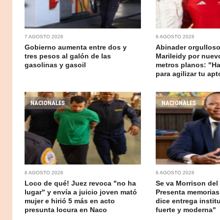
7 AGOSTO 2026
6 AGOSTO 2026
Gobierno aumenta entre dos y
Abinader orgulloso 
tres pesos al galón de las
Marileidy por nuev
gasolinas y gasoil
metros planos: "Ha
para agilizar tu apt
NACIONALES
NACIONALES
6 AGOSTO 2026
6 AGOSTO 2026
Loco de qué! Juez revoca "no ha
Se va Morrison del 
lugar" y envía a juicio joven mató
Presenta memorias
mujer e hirió 5 más en acto
dice entrega insti
presunta locura en Naco
fuerte y moderna"