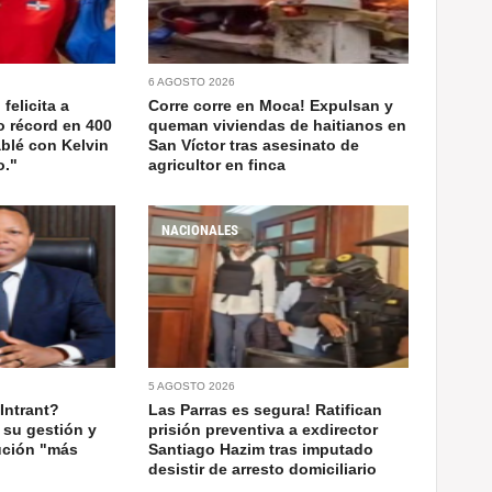
6 AGOSTO 2026
felicita a
Corre corre en Moca! Expulsan y
o récord en 400
queman viviendas de haitianos en
blé con Kelvin
San Víctor tras asesinato de
o."
agricultor en finca
NACIONALES
5 AGOSTO 2026
Intrant?
Las Parras es segura! Ratifican
 su gestión y
prisión preventiva a exdirector
tución "más
Santiago Hazim tras imputado
desistir de arresto domiciliario