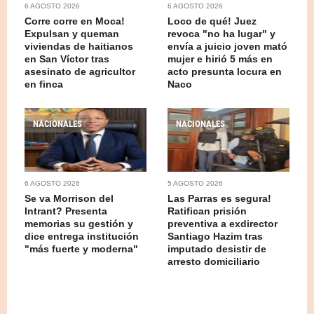
6 AGOSTO 2026
6 AGOSTO 2026
Corre corre en Moca!
Loco de qué! Juez
Expulsan y queman
revoca "no ha lugar" y
viviendas de haitianos
envía a juicio joven mató
en San Víctor tras
mujer e hirió 5 más en
asesinato de agricultor
acto presunta locura en
en finca
Naco
NACIONALES
NACIONALES
6 AGOSTO 2026
5 AGOSTO 2026
Se va Morrison del
Las Parras es segura!
Intrant? Presenta
Ratifican prisión
memorias su gestión y
preventiva a exdirector
dice entrega institución
Santiago Hazim tras
"más fuerte y moderna"
imputado desistir de
arresto domiciliario