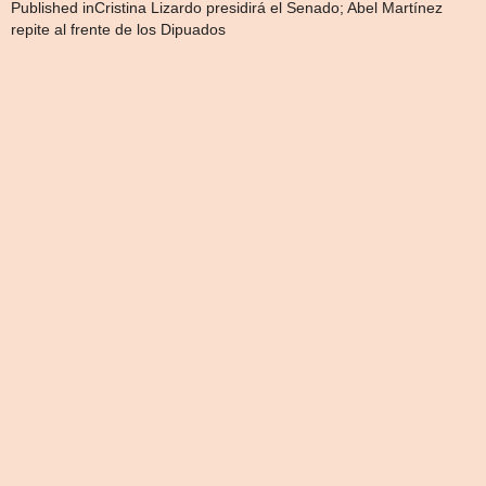
Navegación
Published in
Cristina Lizardo presidirá el Senado; Abel Martínez
repite al frente de los Dipuados
de
entradas