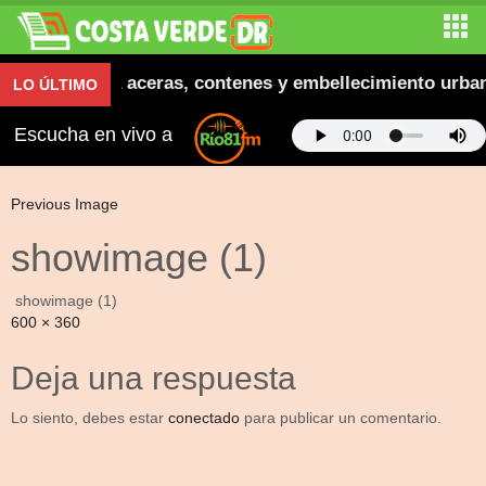
era inaugura aceras, contenes y embellecimiento urban
LO ÚLTIMO
Escucha en vivo a
Previous Image
showimage (1)
showimage (1)
Full
600 × 360
size
Deja una respuesta
Lo siento, debes estar
conectado
para publicar un comentario.