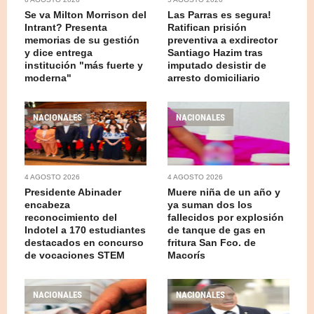
Se va Milton Morrison del
Las Parras es segura!
Intrant? Presenta
Ratifican prisión
memorias de su gestión
preventiva a exdirector
y dice entrega
Santiago Hazim tras
institución "más fuerte y
imputado desistir de
moderna"
arresto domiciliario
NACIONALES
NACIONALES
4 AGOSTO 2026
4 AGOSTO 2026
Presidente Abinader
Muere niña de un año y
encabeza
ya suman dos los
reconocimiento del
fallecidos por explosión
Indotel a 170 estudiantes
de tanque de gas en
destacados en concurso
fritura San Fco. de
de vocaciones STEM
Macorís
NACIONALES
NACIONALES