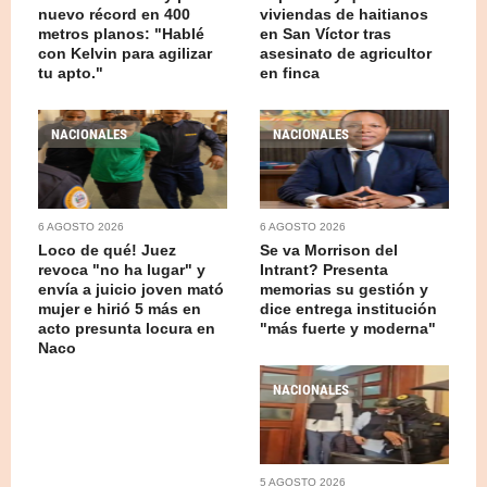
nuevo récord en 400
viviendas de haitianos
metros planos: "Hablé
en San Víctor tras
con Kelvin para agilizar
asesinato de agricultor
tu apto."
en finca
NACIONALES
NACIONALES
6 AGOSTO 2026
6 AGOSTO 2026
Loco de qué! Juez
Se va Morrison del
revoca "no ha lugar" y
Intrant? Presenta
envía a juicio joven mató
memorias su gestión y
mujer e hirió 5 más en
dice entrega institución
acto presunta locura en
"más fuerte y moderna"
Naco
NACIONALES
5 AGOSTO 2026