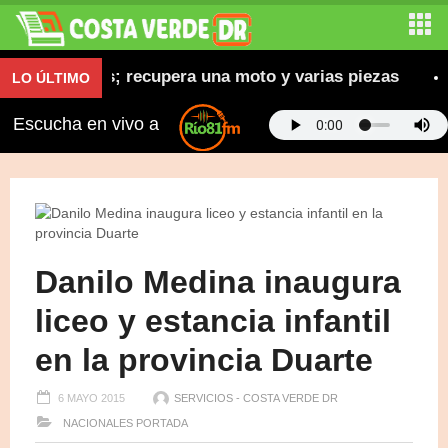
as robadas; recupera una moto y varias piezas
Abi
LO ÚLTIMO
Escucha en vivo a
Danilo Medina inaugura
liceo y estancia infantil
en la provincia Duarte
6 MAYO 2015
SERVICIOS - COSTA VERDE DR
NACIONALES
PORTADA