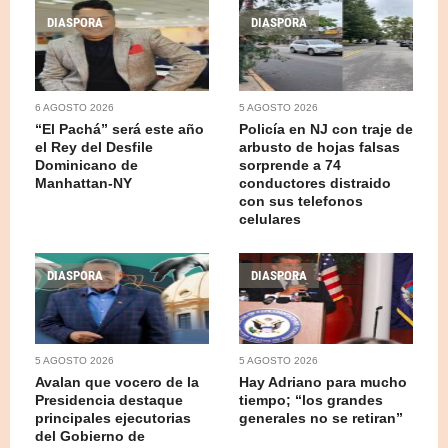
DIASPORA
DIASPORA
6 AGOSTO 2026
5 AGOSTO 2026
“El Pachá” será este año
Policía en NJ con traje de
el Rey del Desfile
arbusto de hojas falsas
Dominicano de
sorprende a 74
Manhattan-NY
conductores distraido
con sus telefonos
celulares
DIASPORA
DIASPORA
5 AGOSTO 2026
5 AGOSTO 2026
Avalan que vocero de la
Hay Adriano para mucho
Presidencia destaque
tiempo; “los grandes
principales ejecutorias
generales no se retiran”
del Gobierno de