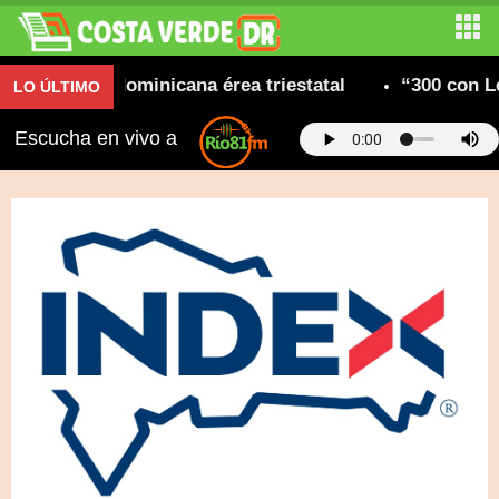
munidad dominicana érea triestatal
“300 con Leon
LO ÚLTIMO
Escucha en vivo a